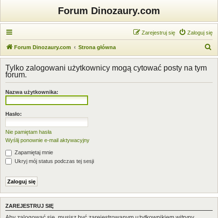
Forum Dinozaury.com
Zarejestruj się
Zaloguj się
S
Forum Dinozaury.com
Strona główna
z
Tylko zalogowani użytkownicy mogą cytować posty na tym
u
forum.
k
Nazwa użytkownika:
a
j
Hasło:
Nie pamiętam hasła
Wyślij ponownie e-mail aktywacyjny
Zapamiętaj mnie
Ukryj mój status podczas tej sesji
ZAREJESTRUJ SIĘ
Aby zalogować się, musisz być zarejestrowanym użytkownikiem witryny.