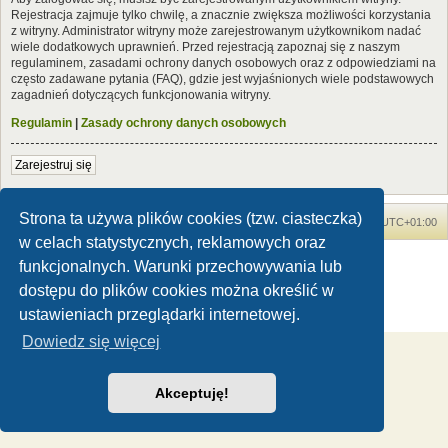
Rejestracja zajmuje tylko chwilę, a znacznie zwiększa możliwości korzystania
z witryny. Administrator witryny może zarejestrowanym użytkownikom nadać
wiele dodatkowych uprawnień. Przed rejestracją zapoznaj się z naszym
regulaminem, zasadami ochrony danych osobowych oraz z odpowiedziami na
często zadawane pytania (FAQ), gdzie jest wyjaśnionych wiele podstawowych
zagadnień dotyczących funkcjonowania witryny.
Regulamin
|
Zasady ochrony danych osobowych
Zarejestruj się
Strona ta używa plików cookies (tzw. ciasteczka)
Forum Dinozaury.com
Strona główna
Strefa czasowa
UTC+01:00
w celach statystycznych, reklamowych oraz
Dinozaury.com
© 2006-2020
funkcjonalnych. Warunki przechowywania lub
Technologię dostarcza
phpBB
® Forum Software © phpBB Limited
dostępu do plików cookies można określić w
Polski pakiet językowy dostarcza
phpBB.pl
ustawieniach przeglądarki internetowej.
Zasady ochrony danych osobowych
|
Regulamin
Dowiedz się więcej
Akceptuję!