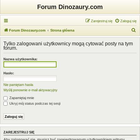
Forum Dinozaury.com
Zarejestruj się
Zaloguj się
S
Forum Dinozaury.com
Strona główna
z
Tylko zalogowani użytkownicy mogą cytować posty na tym
u
forum.
k
Nazwa użytkownika:
a
j
Hasło:
Nie pamiętam hasła
Wyślij ponownie e-mail aktywacyjny
Zapamiętaj mnie
Ukryj mój status podczas tej sesji
ZAREJESTRUJ SIĘ
Aby zalogować się, musisz być zarejestrowanym użytkownikiem witryny.