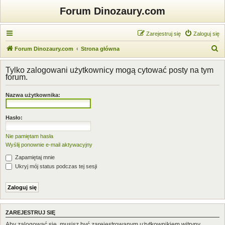
Forum Dinozaury.com
Zarejestruj się
Zaloguj się
S
Forum Dinozaury.com
Strona główna
z
Tylko zalogowani użytkownicy mogą cytować posty na tym
u
forum.
k
Nazwa użytkownika:
a
j
Hasło:
Nie pamiętam hasła
Wyślij ponownie e-mail aktywacyjny
Zapamiętaj mnie
Ukryj mój status podczas tej sesji
ZAREJESTRUJ SIĘ
Aby zalogować się, musisz być zarejestrowanym użytkownikiem witryny.