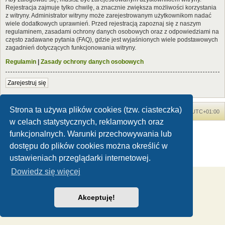
Rejestracja zajmuje tylko chwilę, a znacznie zwiększa możliwości korzystania
z witryny. Administrator witryny może zarejestrowanym użytkownikom nadać
wiele dodatkowych uprawnień. Przed rejestracją zapoznaj się z naszym
regulaminem, zasadami ochrony danych osobowych oraz z odpowiedziami na
często zadawane pytania (FAQ), gdzie jest wyjaśnionych wiele podstawowych
zagadnień dotyczących funkcjonowania witryny.
Regulamin
|
Zasady ochrony danych osobowych
Zarejestruj się
Strona ta używa plików cookies (tzw. ciasteczka)
Forum Dinozaury.com
Strona główna
Strefa czasowa
UTC+01:00
w celach statystycznych, reklamowych oraz
Dinozaury.com
© 2006-2020
funkcjonalnych. Warunki przechowywania lub
Technologię dostarcza
phpBB
® Forum Software © phpBB Limited
dostępu do plików cookies można określić w
Polski pakiet językowy dostarcza
phpBB.pl
ustawieniach przeglądarki internetowej.
Zasady ochrony danych osobowych
|
Regulamin
Dowiedz się więcej
Akceptuję!