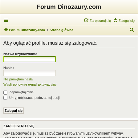
Forum Dinozaury.com
Zarejestruj się
Zaloguj się
S
Forum Dinozaury.com
Strona główna
z
Aby oglądać profile, musisz się zalogować.
u
k
Nazwa użytkownika:
a
j
Hasło:
Nie pamiętam hasła
Wyślij ponownie e-mail aktywacyjny
Zapamiętaj mnie
Ukryj mój status podczas tej sesji
ZAREJESTRUJ SIĘ
Aby zalogować się, musisz być zarejestrowanym użytkownikiem witryny.