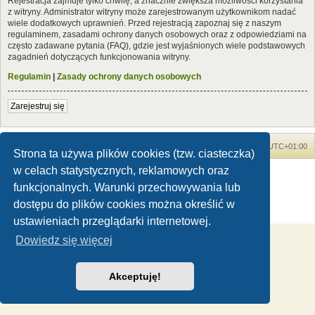
Rejestracja zajmuje tylko chwilę, a znacznie zwiększa możliwości korzystania
z witryny. Administrator witryny może zarejestrowanym użytkownikom nadać
wiele dodatkowych uprawnień. Przed rejestracją zapoznaj się z naszym
regulaminem, zasadami ochrony danych osobowych oraz z odpowiedziami na
często zadawane pytania (FAQ), gdzie jest wyjaśnionych wiele podstawowych
zagadnień dotyczących funkcjonowania witryny.
Regulamin
|
Zasady ochrony danych osobowych
Zarejestruj się
Forum Dinozaury.com
Strona główna
Strefa czasowa
UTC+01:00
Strona ta używa plików cookies (tzw. ciasteczka)
w celach statystycznych, reklamowych oraz
Dinozaury.com
© 2006-2020
Technologię dostarcza
phpBB
® Forum Software © phpBB Limited
funkcjonalnych. Warunki przechowywania lub
Polski pakiet językowy dostarcza
phpBB.pl
dostępu do plików cookies można określić w
Zasady ochrony danych osobowych
|
Regulamin
ustawieniach przeglądarki internetowej.
Dowiedz się więcej
Akceptuję!