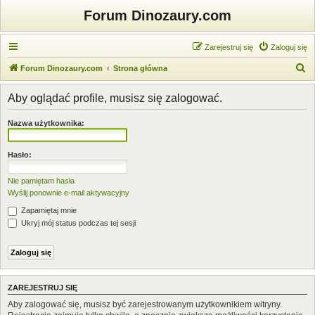
Forum Dinozaury.com
Zarejestruj się
Zaloguj się
S
Forum Dinozaury.com
Strona główna
z
Aby oglądać profile, musisz się zalogować.
u
k
Nazwa użytkownika:
a
j
Hasło:
Nie pamiętam hasła
Wyślij ponownie e-mail aktywacyjny
Zapamiętaj mnie
Ukryj mój status podczas tej sesji
ZAREJESTRUJ SIĘ
Aby zalogować się, musisz być zarejestrowanym użytkownikiem witryny.