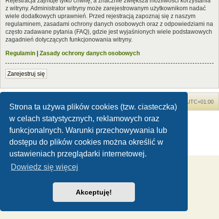
Rejestracja zajmuje tylko chwilę, a znacznie zwiększa możliwości korzystania
z witryny. Administrator witryny może zarejestrowanym użytkownikom nadać
wiele dodatkowych uprawnień. Przed rejestracją zapoznaj się z naszym
regulaminem, zasadami ochrony danych osobowych oraz z odpowiedziami na
często zadawane pytania (FAQ), gdzie jest wyjaśnionych wiele podstawowych
zagadnień dotyczących funkcjonowania witryny.
Regulamin
|
Zasady ochrony danych osobowych
Zarejestruj się
Forum Dinozaury.com
Strona główna
Strefa czasowa
UTC+01:00
Strona ta używa plików cookies (tzw. ciasteczka)
w celach statystycznych, reklamowych oraz
Dinozaury.com
© 2006-2020
Technologię dostarcza
phpBB
® Forum Software © phpBB Limited
funkcjonalnych. Warunki przechowywania lub
Polski pakiet językowy dostarcza
phpBB.pl
dostępu do plików cookies można określić w
Zasady ochrony danych osobowych
|
Regulamin
ustawieniach przeglądarki internetowej.
Dowiedz się więcej
Akceptuję!