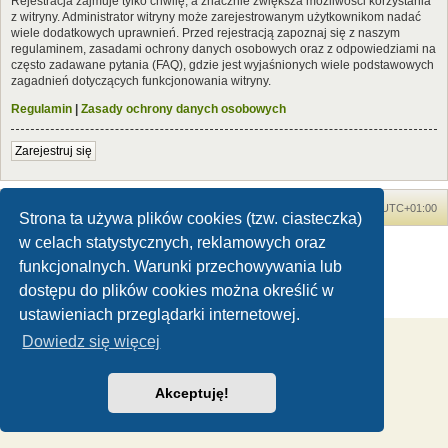
Rejestracja zajmuje tylko chwilę, a znacznie zwiększa możliwości korzystania
z witryny. Administrator witryny może zarejestrowanym użytkownikom nadać
wiele dodatkowych uprawnień. Przed rejestracją zapoznaj się z naszym
regulaminem, zasadami ochrony danych osobowych oraz z odpowiedziami na
często zadawane pytania (FAQ), gdzie jest wyjaśnionych wiele podstawowych
zagadnień dotyczących funkcjonowania witryny.
Regulamin
|
Zasady ochrony danych osobowych
Zarejestruj się
Forum Dinozaury.com
Strona główna
Strefa czasowa
UTC+01:00
Strona ta używa plików cookies (tzw. ciasteczka)
w celach statystycznych, reklamowych oraz
Dinozaury.com
© 2006-2020
Technologię dostarcza
phpBB
® Forum Software © phpBB Limited
funkcjonalnych. Warunki przechowywania lub
Polski pakiet językowy dostarcza
phpBB.pl
dostępu do plików cookies można określić w
Zasady ochrony danych osobowych
|
Regulamin
ustawieniach przeglądarki internetowej.
Dowiedz się więcej
Akceptuję!