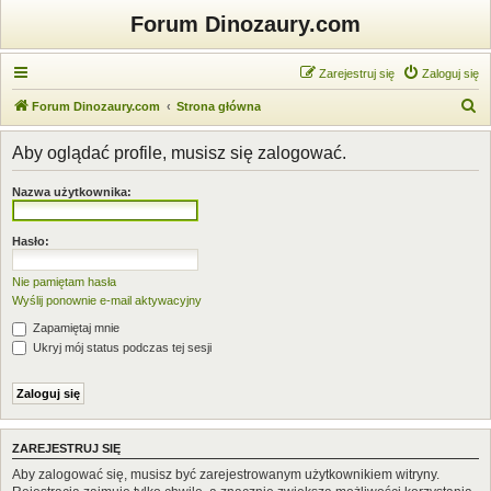
Forum Dinozaury.com
Zarejestruj się
Zaloguj się
S
Forum Dinozaury.com
Strona główna
z
Aby oglądać profile, musisz się zalogować.
u
k
Nazwa użytkownika:
a
j
Hasło:
Nie pamiętam hasła
Wyślij ponownie e-mail aktywacyjny
Zapamiętaj mnie
Ukryj mój status podczas tej sesji
ZAREJESTRUJ SIĘ
Aby zalogować się, musisz być zarejestrowanym użytkownikiem witryny.