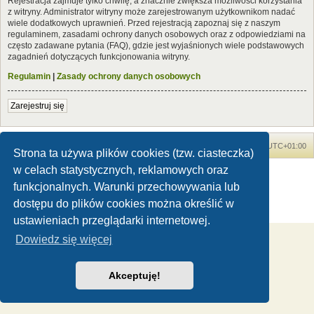
Rejestracja zajmuje tylko chwilę, a znacznie zwiększa możliwości korzystania
z witryny. Administrator witryny może zarejestrowanym użytkownikom nadać
wiele dodatkowych uprawnień. Przed rejestracją zapoznaj się z naszym
regulaminem, zasadami ochrony danych osobowych oraz z odpowiedziami na
często zadawane pytania (FAQ), gdzie jest wyjaśnionych wiele podstawowych
zagadnień dotyczących funkcjonowania witryny.
Regulamin
|
Zasady ochrony danych osobowych
Zarejestruj się
Forum Dinozaury.com
Strona główna
Strefa czasowa
UTC+01:00
Strona ta używa plików cookies (tzw. ciasteczka)
w celach statystycznych, reklamowych oraz
Dinozaury.com
© 2006-2020
Technologię dostarcza
phpBB
® Forum Software © phpBB Limited
funkcjonalnych. Warunki przechowywania lub
Polski pakiet językowy dostarcza
phpBB.pl
dostępu do plików cookies można określić w
Zasady ochrony danych osobowych
|
Regulamin
ustawieniach przeglądarki internetowej.
Dowiedz się więcej
Akceptuję!