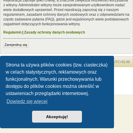
Rejestracja zajmuje tylko chwilę, a znacznie zwiększa możliwości korzystania
z witryny. Administrator witryny może zarejestrowanym użytkownikom nadać
wiele dodatkowych uprawnień. Przed rejestracją zapoznaj się z naszym
regulaminem, zasadami ochrony danych osobowych oraz z odpowiedziami na
często zadawane pytania (FAQ), gdzie jest wyjaśnionych wiele podstawowych
zagadnień dotyczących funkcjonowania witryny.
Regulamin
|
Zasady ochrony danych osobowych
Zarejestruj się
Forum Dinozaury.com
Strona główna
Strefa czasowa
UTC+01:00
Strona ta używa plików cookies (tzw. ciasteczka)
w celach statystycznych, reklamowych oraz
Dinozaury.com
© 2006-2020
Technologię dostarcza
phpBB
® Forum Software © phpBB Limited
funkcjonalnych. Warunki przechowywania lub
Polski pakiet językowy dostarcza
phpBB.pl
dostępu do plików cookies można określić w
Zasady ochrony danych osobowych
|
Regulamin
ustawieniach przeglądarki internetowej.
Dowiedz się więcej
Akceptuję!