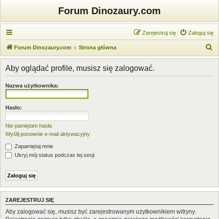
Forum Dinozaury.com
Zarejestruj się
Zaloguj się
S
Forum Dinozaury.com
Strona główna
z
Aby oglądać profile, musisz się zalogować.
u
k
Nazwa użytkownika:
a
j
Hasło:
Nie pamiętam hasła
Wyślij ponownie e-mail aktywacyjny
Zapamiętaj mnie
Ukryj mój status podczas tej sesji
ZAREJESTRUJ SIĘ
Aby zalogować się, musisz być zarejestrowanym użytkownikiem witryny.