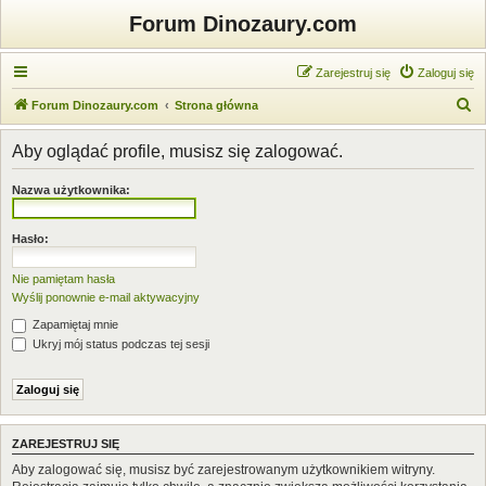
Forum Dinozaury.com
Zarejestruj się
Zaloguj się
S
Forum Dinozaury.com
Strona główna
z
Aby oglądać profile, musisz się zalogować.
u
k
Nazwa użytkownika:
a
j
Hasło:
Nie pamiętam hasła
Wyślij ponownie e-mail aktywacyjny
Zapamiętaj mnie
Ukryj mój status podczas tej sesji
ZAREJESTRUJ SIĘ
Aby zalogować się, musisz być zarejestrowanym użytkownikiem witryny.