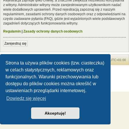
Rejestracja zajmuje tylko chwilę, a znacznie zwiększa możliwości korzystania
z witryny. Administrator witryny może zarejestrowanym użytkownikom nadać
wiele dodatkowych uprawnień. Przed rejestracją zapoznaj się z naszym
regulaminem, zasadami ochrony danych osobowych oraz z odpowiedziami na
często zadawane pytania (FAQ), gdzie jest wyjaśnionych wiele podstawowych
zagadnień dotyczących funkcjonowania witryny.
Regulamin
|
Zasady ochrony danych osobowych
Zarejestruj się
Forum Dinozaury.com
Strona główna
Strefa czasowa
UTC+01:00
Strona ta używa plików cookies (tzw. ciasteczka)
w celach statystycznych, reklamowych oraz
Dinozaury.com
© 2006-2020
Technologię dostarcza
phpBB
® Forum Software © phpBB Limited
funkcjonalnych. Warunki przechowywania lub
Polski pakiet językowy dostarcza
phpBB.pl
dostępu do plików cookies można określić w
Zasady ochrony danych osobowych
|
Regulamin
ustawieniach przeglądarki internetowej.
Dowiedz się więcej
Akceptuję!