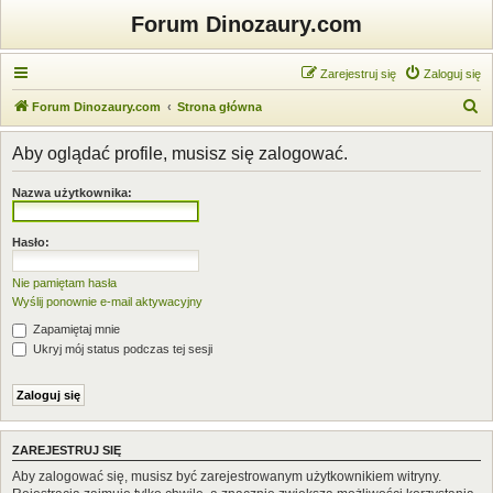
Forum Dinozaury.com
Zarejestruj się
Zaloguj się
S
Forum Dinozaury.com
Strona główna
z
Aby oglądać profile, musisz się zalogować.
u
k
Nazwa użytkownika:
a
j
Hasło:
Nie pamiętam hasła
Wyślij ponownie e-mail aktywacyjny
Zapamiętaj mnie
Ukryj mój status podczas tej sesji
ZAREJESTRUJ SIĘ
Aby zalogować się, musisz być zarejestrowanym użytkownikiem witryny.