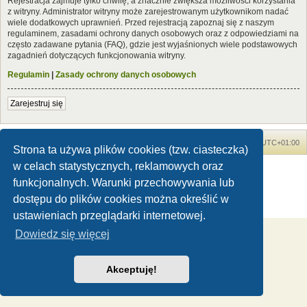
Rejestracja zajmuje tylko chwilę, a znacznie zwiększa możliwości korzystania
z witryny. Administrator witryny może zarejestrowanym użytkownikom nadać
wiele dodatkowych uprawnień. Przed rejestracją zapoznaj się z naszym
regulaminem, zasadami ochrony danych osobowych oraz z odpowiedziami na
często zadawane pytania (FAQ), gdzie jest wyjaśnionych wiele podstawowych
zagadnień dotyczących funkcjonowania witryny.
Regulamin
|
Zasady ochrony danych osobowych
Zarejestruj się
Forum Dinozaury.com
Strona główna
Strefa czasowa
UTC+01:00
Strona ta używa plików cookies (tzw. ciasteczka)
w celach statystycznych, reklamowych oraz
Dinozaury.com
© 2006-2020
Technologię dostarcza
phpBB
® Forum Software © phpBB Limited
funkcjonalnych. Warunki przechowywania lub
Polski pakiet językowy dostarcza
phpBB.pl
dostępu do plików cookies można określić w
Zasady ochrony danych osobowych
|
Regulamin
ustawieniach przeglądarki internetowej.
Dowiedz się więcej
Akceptuję!