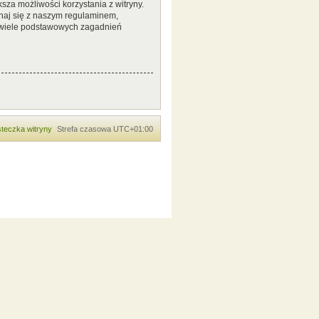
sza możliwości korzystania z witryny.
naj się z naszym regulaminem,
 wiele podstawowych zagadnień
teczka witryny
Strefa czasowa
UTC+01:00