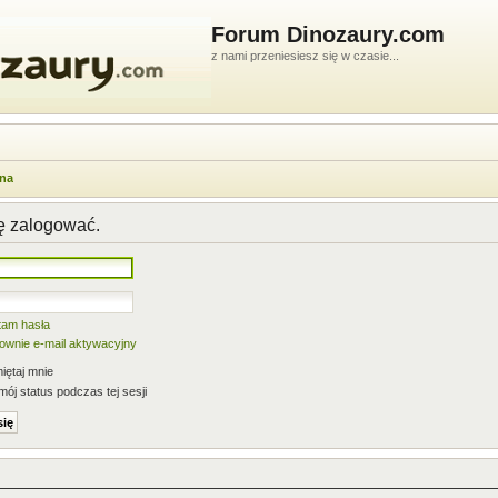
Forum Dinozaury.com
z nami przeniesiesz się w czasie...
wna
ię zalogować.
tam hasła
nownie e-mail aktywacyjny
ętaj mnie
mój status podczas tej sesji