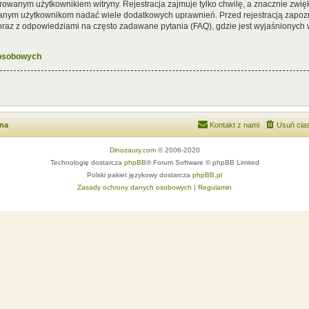
rowanym użytkownikiem witryny. Rejestracja zajmuje tylko chwilę, a znacznie zwięk
wanym użytkownikom nadać wiele dodatkowych uprawnień. Przed rejestracją zapoz
az z odpowiedziami na często zadawane pytania (FAQ), gdzie jest wyjaśnionych
 osobowych
wna
Kontakt z nami
Usuń cias
Dinozaury.com
© 2006-2020
Technologię dostarcza
phpBB
® Forum Software © phpBB Limited
Polski pakiet językowy dostarcza
phpBB.pl
Zasady ochrony danych osobowych
|
Regulamin