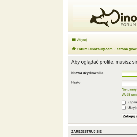
Więcej…
Forum Dinozaury.com
Strona głó
Aby oglądać profile, musisz s
Nazwa użytkownika:
Hasło:
Nie pamię
Wyślij po
Zapami
Ukryj 
ZAREJESTRUJ SIĘ