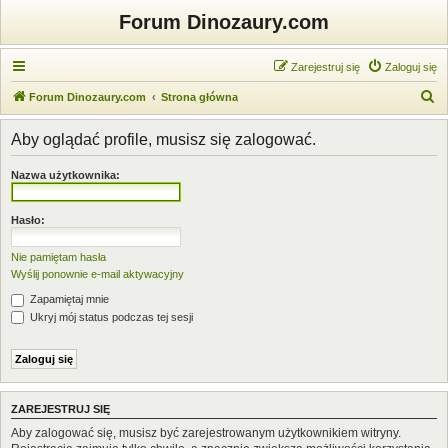
Forum Dinozaury.com
Zarejestruj się
Zaloguj się
S
Forum Dinozaury.com
Strona główna
z
Aby oglądać profile, musisz się zalogować.
u
k
Nazwa użytkownika:
a
j
Hasło:
Nie pamiętam hasła
Wyślij ponownie e-mail aktywacyjny
Zapamiętaj mnie
Ukryj mój status podczas tej sesji
ZAREJESTRUJ SIĘ
Aby zalogować się, musisz być zarejestrowanym użytkownikiem witryny.