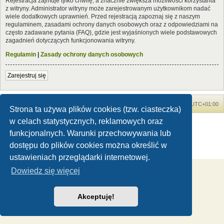
Rejestracja zajmuje tylko chwilę, a znacznie zwiększa możliwości korzystania
z witryny. Administrator witryny może zarejestrowanym użytkownikom nadać
wiele dodatkowych uprawnień. Przed rejestracją zapoznaj się z naszym
regulaminem, zasadami ochrony danych osobowych oraz z odpowiedziami na
często zadawane pytania (FAQ), gdzie jest wyjaśnionych wiele podstawowych
zagadnień dotyczących funkcjonowania witryny.
Regulamin
|
Zasady ochrony danych osobowych
Zarejestruj się
Forum Dinozaury.com
Strona główna
Strefa czasowa
UTC+01:00
Strona ta używa plików cookies (tzw. ciasteczka)
w celach statystycznych, reklamowych oraz
Dinozaury.com
© 2006-2020
Technologię dostarcza
phpBB
® Forum Software © phpBB Limited
funkcjonalnych. Warunki przechowywania lub
Polski pakiet językowy dostarcza
phpBB.pl
dostępu do plików cookies można określić w
Zasady ochrony danych osobowych
|
Regulamin
ustawieniach przeglądarki internetowej.
Dowiedz się więcej
Akceptuję!