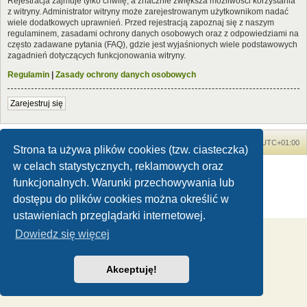
Rejestracja zajmuje tylko chwilę, a znacznie zwiększa możliwości korzystania
z witryny. Administrator witryny może zarejestrowanym użytkownikom nadać
wiele dodatkowych uprawnień. Przed rejestracją zapoznaj się z naszym
regulaminem, zasadami ochrony danych osobowych oraz z odpowiedziami na
często zadawane pytania (FAQ), gdzie jest wyjaśnionych wiele podstawowych
zagadnień dotyczących funkcjonowania witryny.
Regulamin
|
Zasady ochrony danych osobowych
Zarejestruj się
Forum Dinozaury.com
Strona główna
Strefa czasowa
UTC+01:00
Strona ta używa plików cookies (tzw. ciasteczka)
w celach statystycznych, reklamowych oraz
Dinozaury.com
© 2006-2020
Technologię dostarcza
phpBB
® Forum Software © phpBB Limited
funkcjonalnych. Warunki przechowywania lub
Polski pakiet językowy dostarcza
phpBB.pl
dostępu do plików cookies można określić w
Zasady ochrony danych osobowych
|
Regulamin
ustawieniach przeglądarki internetowej.
Dowiedz się więcej
Akceptuję!