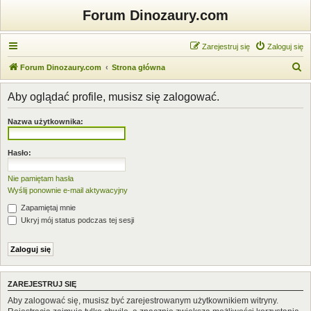
Forum Dinozaury.com
Zarejestruj się
Zaloguj się
S
Forum Dinozaury.com
Strona główna
z
Aby oglądać profile, musisz się zalogować.
u
k
Nazwa użytkownika:
a
j
Hasło:
Nie pamiętam hasła
Wyślij ponownie e-mail aktywacyjny
Zapamiętaj mnie
Ukryj mój status podczas tej sesji
ZAREJESTRUJ SIĘ
Aby zalogować się, musisz być zarejestrowanym użytkownikiem witryny.