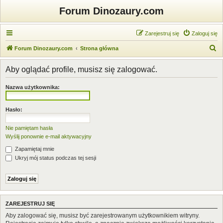
Forum Dinozaury.com
Zarejestruj się
Zaloguj się
S
Forum Dinozaury.com
Strona główna
z
Aby oglądać profile, musisz się zalogować.
u
k
Nazwa użytkownika:
a
j
Hasło:
Nie pamiętam hasła
Wyślij ponownie e-mail aktywacyjny
Zapamiętaj mnie
Ukryj mój status podczas tej sesji
ZAREJESTRUJ SIĘ
Aby zalogować się, musisz być zarejestrowanym użytkownikiem witryny.