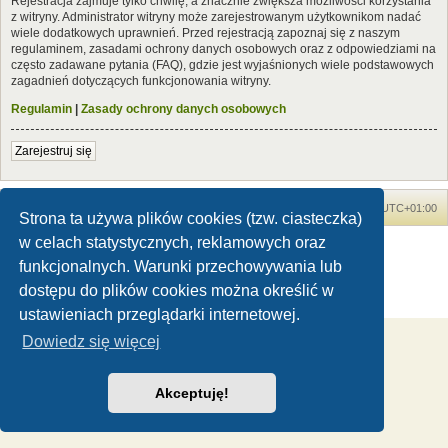
Rejestracja zajmuje tylko chwilę, a znacznie zwiększa możliwości korzystania
z witryny. Administrator witryny może zarejestrowanym użytkownikom nadać
wiele dodatkowych uprawnień. Przed rejestracją zapoznaj się z naszym
regulaminem, zasadami ochrony danych osobowych oraz z odpowiedziami na
często zadawane pytania (FAQ), gdzie jest wyjaśnionych wiele podstawowych
zagadnień dotyczących funkcjonowania witryny.
Regulamin
|
Zasady ochrony danych osobowych
Zarejestruj się
Forum Dinozaury.com
Strona główna
Strefa czasowa
UTC+01:00
Strona ta używa plików cookies (tzw. ciasteczka)
w celach statystycznych, reklamowych oraz
Dinozaury.com
© 2006-2020
Technologię dostarcza
phpBB
® Forum Software © phpBB Limited
funkcjonalnych. Warunki przechowywania lub
Polski pakiet językowy dostarcza
phpBB.pl
dostępu do plików cookies można określić w
Zasady ochrony danych osobowych
|
Regulamin
ustawieniach przeglądarki internetowej.
Dowiedz się więcej
Akceptuję!