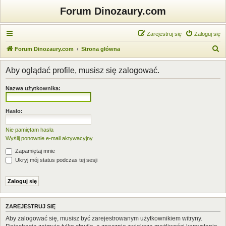
Forum Dinozaury.com
Zarejestruj się
Zaloguj się
S
Forum Dinozaury.com
Strona główna
z
Aby oglądać profile, musisz się zalogować.
u
k
Nazwa użytkownika:
a
j
Hasło:
Nie pamiętam hasła
Wyślij ponownie e-mail aktywacyjny
Zapamiętaj mnie
Ukryj mój status podczas tej sesji
ZAREJESTRUJ SIĘ
Aby zalogować się, musisz być zarejestrowanym użytkownikiem witryny.