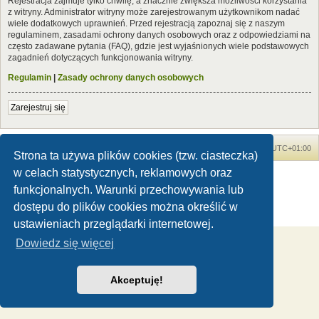
Rejestracja zajmuje tylko chwilę, a znacznie zwiększa możliwości korzystania
z witryny. Administrator witryny może zarejestrowanym użytkownikom nadać
wiele dodatkowych uprawnień. Przed rejestracją zapoznaj się z naszym
regulaminem, zasadami ochrony danych osobowych oraz z odpowiedziami na
często zadawane pytania (FAQ), gdzie jest wyjaśnionych wiele podstawowych
zagadnień dotyczących funkcjonowania witryny.
Regulamin
|
Zasady ochrony danych osobowych
Zarejestruj się
Forum Dinozaury.com
Strona główna
Strefa czasowa
UTC+01:00
Strona ta używa plików cookies (tzw. ciasteczka)
w celach statystycznych, reklamowych oraz
Dinozaury.com
© 2006-2020
Technologię dostarcza
phpBB
® Forum Software © phpBB Limited
funkcjonalnych. Warunki przechowywania lub
Polski pakiet językowy dostarcza
phpBB.pl
dostępu do plików cookies można określić w
Zasady ochrony danych osobowych
|
Regulamin
ustawieniach przeglądarki internetowej.
Dowiedz się więcej
Akceptuję!