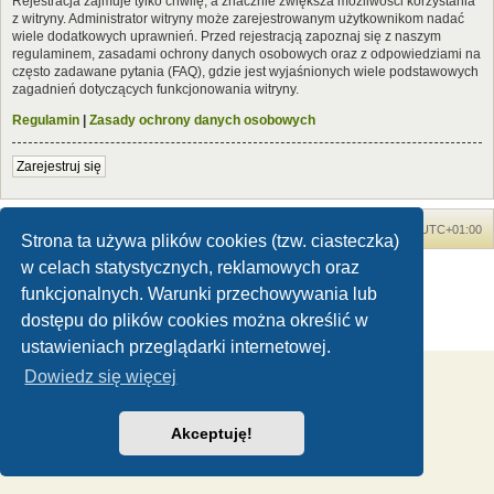
Rejestracja zajmuje tylko chwilę, a znacznie zwiększa możliwości korzystania
z witryny. Administrator witryny może zarejestrowanym użytkownikom nadać
wiele dodatkowych uprawnień. Przed rejestracją zapoznaj się z naszym
regulaminem, zasadami ochrony danych osobowych oraz z odpowiedziami na
często zadawane pytania (FAQ), gdzie jest wyjaśnionych wiele podstawowych
zagadnień dotyczących funkcjonowania witryny.
Regulamin
|
Zasady ochrony danych osobowych
Zarejestruj się
Forum Dinozaury.com
Strona główna
Strefa czasowa
UTC+01:00
Strona ta używa plików cookies (tzw. ciasteczka)
w celach statystycznych, reklamowych oraz
Dinozaury.com
© 2006-2020
Technologię dostarcza
phpBB
® Forum Software © phpBB Limited
funkcjonalnych. Warunki przechowywania lub
Polski pakiet językowy dostarcza
phpBB.pl
dostępu do plików cookies można określić w
Zasady ochrony danych osobowych
|
Regulamin
ustawieniach przeglądarki internetowej.
Dowiedz się więcej
Akceptuję!