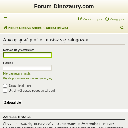
Forum Dinozaury.com
Zarejestruj się
Zaloguj się
S
Forum Dinozaury.com
Strona główna
z
Aby oglądać profile, musisz się zalogować.
u
k
Nazwa użytkownika:
a
j
Hasło:
Nie pamiętam hasła
Wyślij ponownie e-mail aktywacyjny
Zapamiętaj mnie
Ukryj mój status podczas tej sesji
ZAREJESTRUJ SIĘ
Aby zalogować się, musisz być zarejestrowanym użytkownikiem witryny.