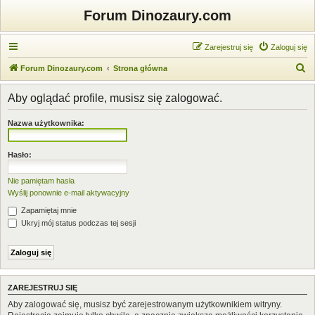
Forum Dinozaury.com
Zarejestruj się
Zaloguj się
S
Forum Dinozaury.com
Strona główna
z
Aby oglądać profile, musisz się zalogować.
u
k
Nazwa użytkownika:
a
j
Hasło:
Nie pamiętam hasła
Wyślij ponownie e-mail aktywacyjny
Zapamiętaj mnie
Ukryj mój status podczas tej sesji
ZAREJESTRUJ SIĘ
Aby zalogować się, musisz być zarejestrowanym użytkownikiem witryny.