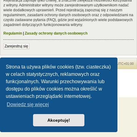
Rejestracja zajmuje tylko chwilę, a znacznie zwiększa możliwości korzystania
z witryny. Administrator witryny może zarejestrowanym użytkownikom nadać
wiele dodatkowych uprawnień. Przed rejestracją zapoznaj się z naszym
regulaminem, zasadami ochrony danych osobowych oraz z odpowiedziami na
często zadawane pytania (FAQ), gdzie jest wyjaśnionych wiele podstawowych
zagadnień dotyczących funkcjonowania witryny.
Regulamin
|
Zasady ochrony danych osobowych
Zarejestruj się
Forum Dinozaury.com
Strona główna
Strefa czasowa
UTC+01:00
Strona ta używa plików cookies (tzw. ciasteczka)
w celach statystycznych, reklamowych oraz
Dinozaury.com
© 2006-2020
Technologię dostarcza
phpBB
® Forum Software © phpBB Limited
funkcjonalnych. Warunki przechowywania lub
Polski pakiet językowy dostarcza
phpBB.pl
dostępu do plików cookies można określić w
Zasady ochrony danych osobowych
|
Regulamin
ustawieniach przeglądarki internetowej.
Dowiedz się więcej
Akceptuję!