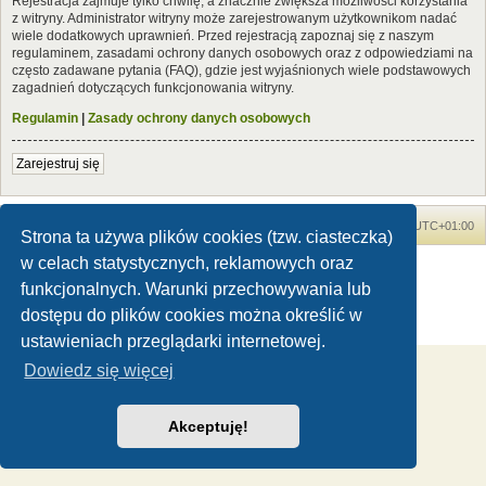
Rejestracja zajmuje tylko chwilę, a znacznie zwiększa możliwości korzystania
z witryny. Administrator witryny może zarejestrowanym użytkownikom nadać
wiele dodatkowych uprawnień. Przed rejestracją zapoznaj się z naszym
regulaminem, zasadami ochrony danych osobowych oraz z odpowiedziami na
często zadawane pytania (FAQ), gdzie jest wyjaśnionych wiele podstawowych
zagadnień dotyczących funkcjonowania witryny.
Regulamin
|
Zasady ochrony danych osobowych
Zarejestruj się
Forum Dinozaury.com
Strona główna
Strefa czasowa
UTC+01:00
Strona ta używa plików cookies (tzw. ciasteczka)
w celach statystycznych, reklamowych oraz
Dinozaury.com
© 2006-2020
Technologię dostarcza
phpBB
® Forum Software © phpBB Limited
funkcjonalnych. Warunki przechowywania lub
Polski pakiet językowy dostarcza
phpBB.pl
dostępu do plików cookies można określić w
Zasady ochrony danych osobowych
|
Regulamin
ustawieniach przeglądarki internetowej.
Dowiedz się więcej
Akceptuję!