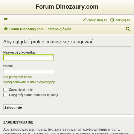
Forum Dinozaury.com
Zarejestruj się
Zaloguj się
S
Forum Dinozaury.com
Strona główna
z
Aby oglądać profile, musisz się zalogować.
u
k
Nazwa użytkownika:
a
j
Hasło:
Nie pamiętam hasła
Wyślij ponownie e-mail aktywacyjny
Zapamiętaj mnie
Ukryj mój status podczas tej sesji
ZAREJESTRUJ SIĘ
Aby zalogować się, musisz być zarejestrowanym użytkownikiem witryny.