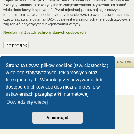
Rejestracja zajmuje tylko chwilę, a znacznie zwiększa możliwości korzystania
z witryny. Administrator witryny może zarejestrowanym użytkownikom nadać
wiele dodatkowych uprawnień. Przed rejestracją zapoznaj się z naszym
regulaminem, zasadami ochrony danych osobowych oraz z odpowiedziami na
często zadawane pytania (FAQ), gdzie jest wyjaśnionych wiele podstawowych
zagadnień dotyczących funkcjonowania witryny.
Regulamin
|
Zasady ochrony danych osobowych
Zarejestruj się
Forum Dinozaury.com
Strona główna
Strefa czasowa
UTC+01:00
Strona ta używa plików cookies (tzw. ciasteczka)
w celach statystycznych, reklamowych oraz
Dinozaury.com
© 2006-2020
Technologię dostarcza
phpBB
® Forum Software © phpBB Limited
funkcjonalnych. Warunki przechowywania lub
Polski pakiet językowy dostarcza
phpBB.pl
dostępu do plików cookies można określić w
Zasady ochrony danych osobowych
|
Regulamin
ustawieniach przeglądarki internetowej.
Dowiedz się więcej
Akceptuję!