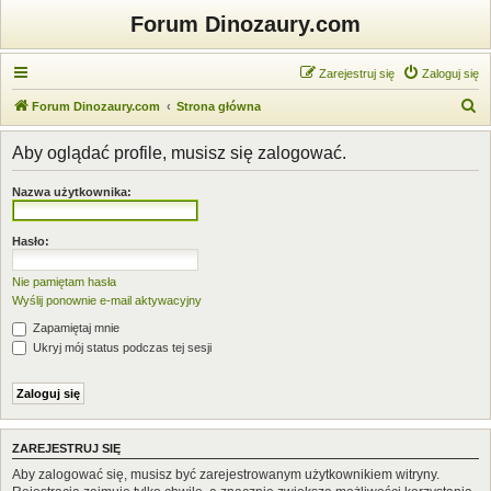
Forum Dinozaury.com
Zarejestruj się
Zaloguj się
S
Forum Dinozaury.com
Strona główna
z
Aby oglądać profile, musisz się zalogować.
u
k
Nazwa użytkownika:
a
j
Hasło:
Nie pamiętam hasła
Wyślij ponownie e-mail aktywacyjny
Zapamiętaj mnie
Ukryj mój status podczas tej sesji
ZAREJESTRUJ SIĘ
Aby zalogować się, musisz być zarejestrowanym użytkownikiem witryny.