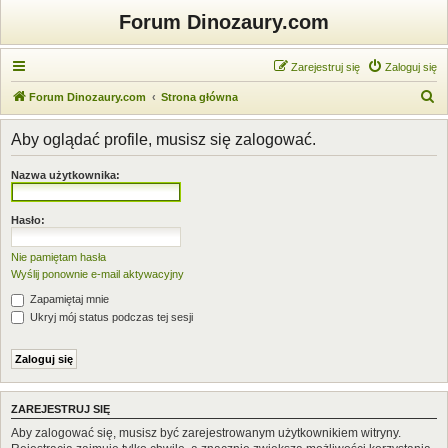
Forum Dinozaury.com
Zarejestruj się
Zaloguj się
S
Forum Dinozaury.com
Strona główna
z
Aby oglądać profile, musisz się zalogować.
u
k
Nazwa użytkownika:
a
j
Hasło:
Nie pamiętam hasła
Wyślij ponownie e-mail aktywacyjny
Zapamiętaj mnie
Ukryj mój status podczas tej sesji
ZAREJESTRUJ SIĘ
Aby zalogować się, musisz być zarejestrowanym użytkownikiem witryny.