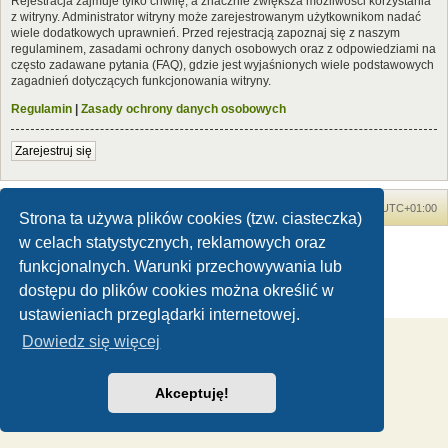
Rejestracja zajmuje tylko chwilę, a znacznie zwiększa możliwości korzystania
z witryny. Administrator witryny może zarejestrowanym użytkownikom nadać
wiele dodatkowych uprawnień. Przed rejestracją zapoznaj się z naszym
regulaminem, zasadami ochrony danych osobowych oraz z odpowiedziami na
często zadawane pytania (FAQ), gdzie jest wyjaśnionych wiele podstawowych
zagadnień dotyczących funkcjonowania witryny.
Regulamin
|
Zasady ochrony danych osobowych
Zarejestruj się
Forum Dinozaury.com
Strona główna
Strefa czasowa
UTC+01:00
Strona ta używa plików cookies (tzw. ciasteczka)
w celach statystycznych, reklamowych oraz
Dinozaury.com
© 2006-2020
Technologię dostarcza
phpBB
® Forum Software © phpBB Limited
funkcjonalnych. Warunki przechowywania lub
Polski pakiet językowy dostarcza
phpBB.pl
dostępu do plików cookies można określić w
Zasady ochrony danych osobowych
|
Regulamin
ustawieniach przeglądarki internetowej.
Dowiedz się więcej
Akceptuję!