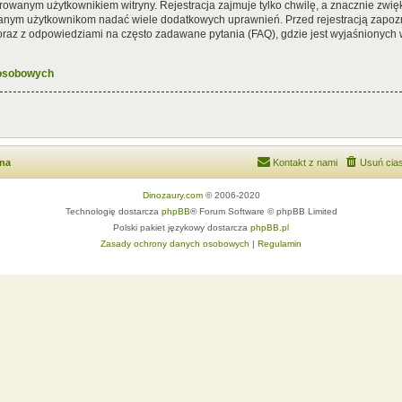
rowanym użytkownikiem witryny. Rejestracja zajmuje tylko chwilę, a znacznie zwięk
wanym użytkownikom nadać wiele dodatkowych uprawnień. Przed rejestracją zapoz
az z odpowiedziami na często zadawane pytania (FAQ), gdzie jest wyjaśnionych
 osobowych
wna
Kontakt z nami
Usuń cias
Dinozaury.com
© 2006-2020
Technologię dostarcza
phpBB
® Forum Software © phpBB Limited
Polski pakiet językowy dostarcza
phpBB.pl
Zasady ochrony danych osobowych
|
Regulamin