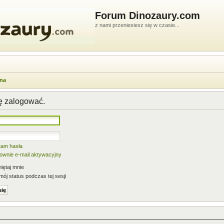
Forum Dinozaury.com
z nami przeniesiesz się w czasie...
wna
ię zalogować.
tam hasła
nownie e-mail aktywacyjny
ętaj mnie
mój status podczas tej sesji