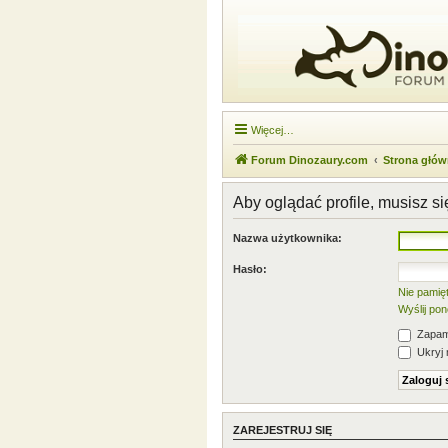
Więcej…
Forum Dinozaury.com
Strona głó
Aby oglądać profile, musisz s
Nazwa użytkownika:
Hasło:
Nie pamię
Wyślij po
Zapami
Ukryj 
ZAREJESTRUJ SIĘ