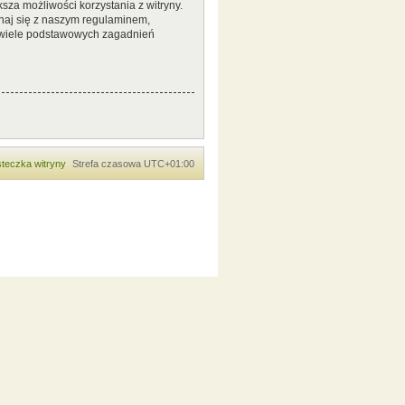
sza możliwości korzystania z witryny.
naj się z naszym regulaminem,
 wiele podstawowych zagadnień
teczka witryny
Strefa czasowa
UTC+01:00