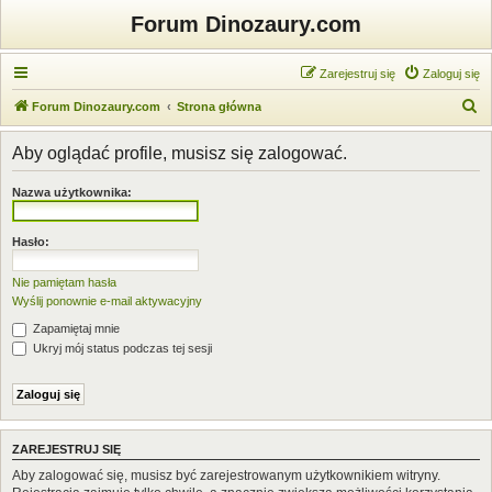
Forum Dinozaury.com
Zarejestruj się
Zaloguj się
S
Forum Dinozaury.com
Strona główna
z
Aby oglądać profile, musisz się zalogować.
u
k
Nazwa użytkownika:
a
j
Hasło:
Nie pamiętam hasła
Wyślij ponownie e-mail aktywacyjny
Zapamiętaj mnie
Ukryj mój status podczas tej sesji
ZAREJESTRUJ SIĘ
Aby zalogować się, musisz być zarejestrowanym użytkownikiem witryny.