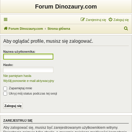
Forum Dinozaury.com
Zarejestruj się
Zaloguj się
S
Forum Dinozaury.com
Strona główna
z
Aby oglądać profile, musisz się zalogować.
u
k
Nazwa użytkownika:
a
j
Hasło:
Nie pamiętam hasła
Wyślij ponownie e-mail aktywacyjny
Zapamiętaj mnie
Ukryj mój status podczas tej sesji
ZAREJESTRUJ SIĘ
Aby zalogować się, musisz być zarejestrowanym użytkownikiem witryny.