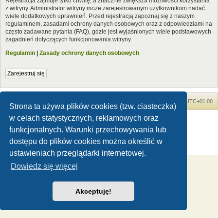
Rejestracja zajmuje tylko chwilę, a znacznie zwiększa możliwości korzystania
z witryny. Administrator witryny może zarejestrowanym użytkownikom nadać
wiele dodatkowych uprawnień. Przed rejestracją zapoznaj się z naszym
regulaminem, zasadami ochrony danych osobowych oraz z odpowiedziami na
często zadawane pytania (FAQ), gdzie jest wyjaśnionych wiele podstawowych
zagadnień dotyczących funkcjonowania witryny.
Regulamin
|
Zasady ochrony danych osobowych
Zarejestruj się
Forum Dinozaury.com
Strona główna
Strefa czasowa
UTC+01:00
Strona ta używa plików cookies (tzw. ciasteczka)
w celach statystycznych, reklamowych oraz
Dinozaury.com
© 2006-2020
Technologię dostarcza
phpBB
® Forum Software © phpBB Limited
funkcjonalnych. Warunki przechowywania lub
Polski pakiet językowy dostarcza
phpBB.pl
dostępu do plików cookies można określić w
Zasady ochrony danych osobowych
|
Regulamin
ustawieniach przeglądarki internetowej.
Dowiedz się więcej
Akceptuję!