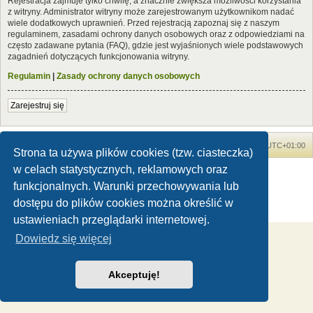
Rejestracja zajmuje tylko chwilę, a znacznie zwiększa możliwości korzystania
z witryny. Administrator witryny może zarejestrowanym użytkownikom nadać
wiele dodatkowych uprawnień. Przed rejestracją zapoznaj się z naszym
regulaminem, zasadami ochrony danych osobowych oraz z odpowiedziami na
często zadawane pytania (FAQ), gdzie jest wyjaśnionych wiele podstawowych
zagadnień dotyczących funkcjonowania witryny.
Regulamin
|
Zasady ochrony danych osobowych
Zarejestruj się
Forum Dinozaury.com
Strona główna
Strefa czasowa
UTC+01:00
Strona ta używa plików cookies (tzw. ciasteczka)
w celach statystycznych, reklamowych oraz
Dinozaury.com
© 2006-2020
Technologię dostarcza
phpBB
® Forum Software © phpBB Limited
funkcjonalnych. Warunki przechowywania lub
Polski pakiet językowy dostarcza
phpBB.pl
dostępu do plików cookies można określić w
Zasady ochrony danych osobowych
|
Regulamin
ustawieniach przeglądarki internetowej.
Dowiedz się więcej
Akceptuję!