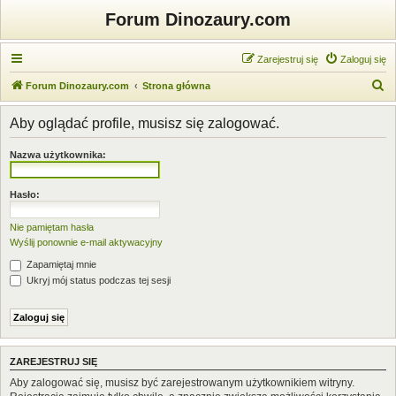
Forum Dinozaury.com
Zarejestruj się
Zaloguj się
S
Forum Dinozaury.com
Strona główna
z
Aby oglądać profile, musisz się zalogować.
u
k
Nazwa użytkownika:
a
j
Hasło:
Nie pamiętam hasła
Wyślij ponownie e-mail aktywacyjny
Zapamiętaj mnie
Ukryj mój status podczas tej sesji
ZAREJESTRUJ SIĘ
Aby zalogować się, musisz być zarejestrowanym użytkownikiem witryny.