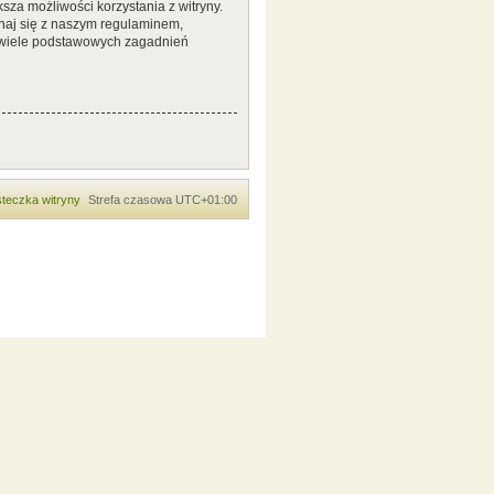
sza możliwości korzystania z witryny.
naj się z naszym regulaminem,
 wiele podstawowych zagadnień
teczka witryny
Strefa czasowa
UTC+01:00