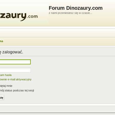
Forum Dinozaury.com
z nami przeniesiesz się w czasie...
wna
ię zalogować.
tam hasła
nownie e-mail aktywacyjny
ętaj mnie
mój status podczas tej sesji