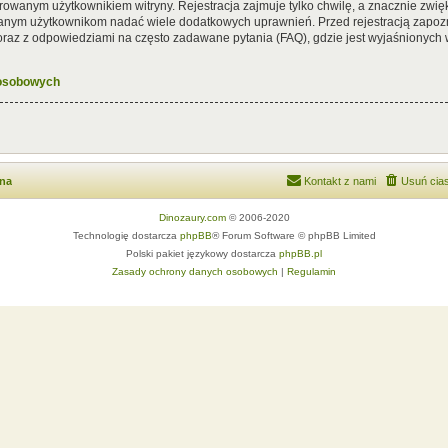
rowanym użytkownikiem witryny. Rejestracja zajmuje tylko chwilę, a znacznie zwięk
wanym użytkownikom nadać wiele dodatkowych uprawnień. Przed rejestracją zapoz
az z odpowiedziami na często zadawane pytania (FAQ), gdzie jest wyjaśnionych
 osobowych
wna
Kontakt z nami
Usuń cias
Dinozaury.com
© 2006-2020
Technologię dostarcza
phpBB
® Forum Software © phpBB Limited
Polski pakiet językowy dostarcza
phpBB.pl
Zasady ochrony danych osobowych
|
Regulamin