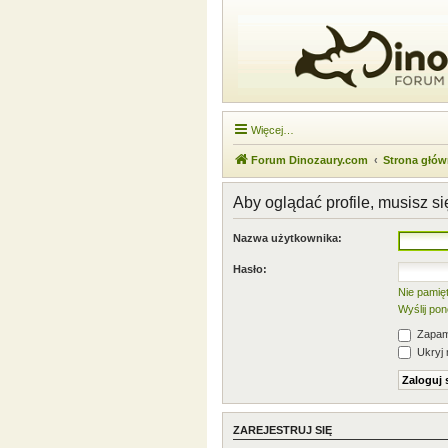
Więcej…
Forum Dinozaury.com
Strona głó
Aby oglądać profile, musisz s
Nazwa użytkownika:
Hasło:
Nie pamię
Wyślij po
Zapami
Ukryj 
ZAREJESTRUJ SIĘ