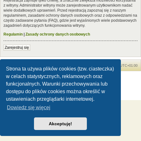
Rejestracja zajmuje tylko chwilę, a znacznie zwiększa możliwości korzystania
z witryny. Administrator witryny może zarejestrowanym użytkownikom nadać
wiele dodatkowych uprawnień. Przed rejestracją zapoznaj się z naszym
regulaminem, zasadami ochrony danych osobowych oraz z odpowiedziami na
często zadawane pytania (FAQ), gdzie jest wyjaśnionych wiele podstawowych
zagadnień dotyczących funkcjonowania witryny.
Regulamin
|
Zasady ochrony danych osobowych
Zarejestruj się
Forum Dinozaury.com
Strona główna
Strefa czasowa
UTC+01:00
Strona ta używa plików cookies (tzw. ciasteczka)
w celach statystycznych, reklamowych oraz
Dinozaury.com
© 2006-2020
Technologię dostarcza
phpBB
® Forum Software © phpBB Limited
funkcjonalnych. Warunki przechowywania lub
Polski pakiet językowy dostarcza
phpBB.pl
dostępu do plików cookies można określić w
Zasady ochrony danych osobowych
|
Regulamin
ustawieniach przeglądarki internetowej.
Dowiedz się więcej
Akceptuję!