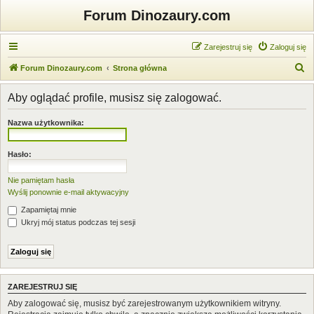
Forum Dinozaury.com
Zarejestruj się
Zaloguj się
S
Forum Dinozaury.com
Strona główna
z
Aby oglądać profile, musisz się zalogować.
u
k
Nazwa użytkownika:
a
j
Hasło:
Nie pamiętam hasła
Wyślij ponownie e-mail aktywacyjny
Zapamiętaj mnie
Ukryj mój status podczas tej sesji
ZAREJESTRUJ SIĘ
Aby zalogować się, musisz być zarejestrowanym użytkownikiem witryny.