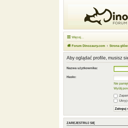
Więcej…
Forum Dinozaury.com
Strona głó
Aby oglądać profile, musisz s
Nazwa użytkownika:
Hasło:
Nie pamię
Wyślij po
Zapami
Ukryj 
ZAREJESTRUJ SIĘ