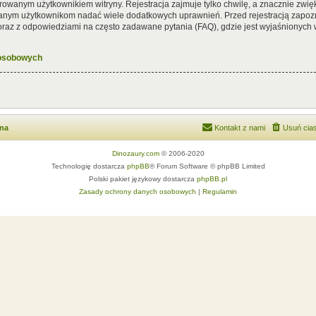
rowanym użytkownikiem witryny. Rejestracja zajmuje tylko chwilę, a znacznie zwięk
wanym użytkownikom nadać wiele dodatkowych uprawnień. Przed rejestracją zapoz
az z odpowiedziami na często zadawane pytania (FAQ), gdzie jest wyjaśnionych
 osobowych
wna
Kontakt z nami
Usuń cias
Dinozaury.com
© 2006-2020
Technologię dostarcza
phpBB
® Forum Software © phpBB Limited
Polski pakiet językowy dostarcza
phpBB.pl
Zasady ochrony danych osobowych
|
Regulamin