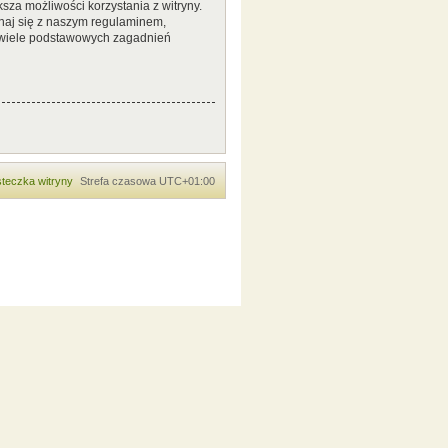
sza możliwości korzystania z witryny.
naj się z naszym regulaminem,
 wiele podstawowych zagadnień
teczka witryny
Strefa czasowa
UTC+01:00