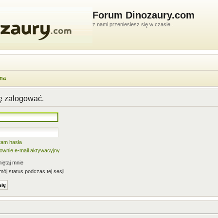
Forum Dinozaury.com
z nami przeniesiesz się w czasie...
wna
ię zalogować.
tam hasła
nownie e-mail aktywacyjny
ętaj mnie
mój status podczas tej sesji