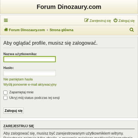
Forum Dinozaury.com
Zarejestruj się
Zaloguj się
S
Forum Dinozaury.com
Strona główna
z
Aby oglądać profile, musisz się zalogować.
u
k
Nazwa użytkownika:
a
j
Hasło:
Nie pamiętam hasła
Wyślij ponownie e-mail aktywacyjny
Zapamiętaj mnie
Ukryj mój status podczas tej sesji
ZAREJESTRUJ SIĘ
Aby zalogować się, musisz być zarejestrowanym użytkownikiem witryny.