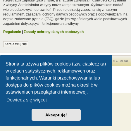
Rejestracja zajmuje tylko chwilę, a znacznie zwiększa możliwości korzystania
z witryny. Administrator witryny może zarejestrowanym użytkownikom nadać
wiele dodatkowych uprawnień. Przed rejestracją zapoznaj się z naszym
regulaminem, zasadami ochrony danych osobowych oraz z odpowiedziami na
często zadawane pytania (FAQ), gdzie jest wyjaśnionych wiele podstawowych
zagadnień dotyczących funkcjonowania witryny.
Regulamin
|
Zasady ochrony danych osobowych
Zarejestruj się
Forum Dinozaury.com
Strona główna
Strefa czasowa
UTC+01:00
Strona ta używa plików cookies (tzw. ciasteczka)
w celach statystycznych, reklamowych oraz
Dinozaury.com
© 2006-2020
Technologię dostarcza
phpBB
® Forum Software © phpBB Limited
funkcjonalnych. Warunki przechowywania lub
Polski pakiet językowy dostarcza
phpBB.pl
dostępu do plików cookies można określić w
Zasady ochrony danych osobowych
|
Regulamin
ustawieniach przeglądarki internetowej.
Dowiedz się więcej
Akceptuję!