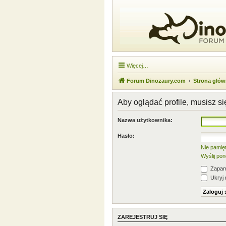
Więcej…
Forum Dinozaury.com
Strona głó
Aby oglądać profile, musisz s
Nazwa użytkownika:
Hasło:
Nie pamię
Wyślij po
Zapami
Ukryj 
ZAREJESTRUJ SIĘ