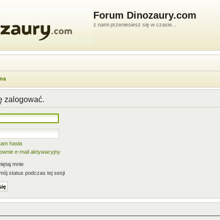
Forum Dinozaury.com
z nami przeniesiesz się w czasie...
wna
ię zalogować.
tam hasła
nownie e-mail aktywacyjny
ętaj mnie
mój status podczas tej sesji