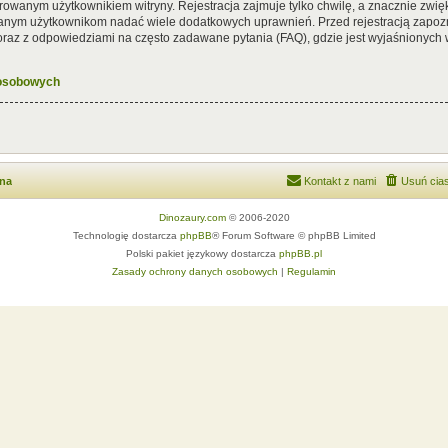
rowanym użytkownikiem witryny. Rejestracja zajmuje tylko chwilę, a znacznie zwięk
wanym użytkownikom nadać wiele dodatkowych uprawnień. Przed rejestracją zapoz
az z odpowiedziami na często zadawane pytania (FAQ), gdzie jest wyjaśnionych
 osobowych
wna
Kontakt z nami
Usuń cias
Dinozaury.com
© 2006-2020
Technologię dostarcza
phpBB
® Forum Software © phpBB Limited
Polski pakiet językowy dostarcza
phpBB.pl
Zasady ochrony danych osobowych
|
Regulamin