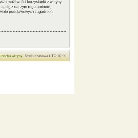
sza możliwości korzystania z witryny.
naj się z naszym regulaminem,
 wiele podstawowych zagadnień
teczka witryny
Strefa czasowa
UTC+01:00