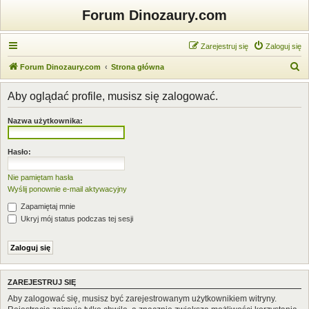
Forum Dinozaury.com
Zarejestruj się
Zaloguj się
S
Forum Dinozaury.com
Strona główna
z
Aby oglądać profile, musisz się zalogować.
u
k
Nazwa użytkownika:
a
j
Hasło:
Nie pamiętam hasła
Wyślij ponownie e-mail aktywacyjny
Zapamiętaj mnie
Ukryj mój status podczas tej sesji
ZAREJESTRUJ SIĘ
Aby zalogować się, musisz być zarejestrowanym użytkownikiem witryny.