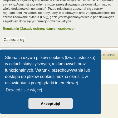
Rejestracja zajmuje tylko chwilę, a znacznie zwiększa możliwości korzystania
z witryny. Administrator witryny może zarejestrowanym użytkownikom nadać
wiele dodatkowych uprawnień. Przed rejestracją zapoznaj się z naszym
regulaminem, zasadami ochrony danych osobowych oraz z odpowiedziami na
często zadawane pytania (FAQ), gdzie jest wyjaśnionych wiele podstawowych
zagadnień dotyczących funkcjonowania witryny.
Regulamin
|
Zasady ochrony danych osobowych
Zarejestruj się
Forum Dinozaury.com
Strona główna
Strefa czasowa
UTC+01:00
Strona ta używa plików cookies (tzw. ciasteczka)
w celach statystycznych, reklamowych oraz
Dinozaury.com
© 2006-2020
Technologię dostarcza
phpBB
® Forum Software © phpBB Limited
funkcjonalnych. Warunki przechowywania lub
Polski pakiet językowy dostarcza
phpBB.pl
dostępu do plików cookies można określić w
Zasady ochrony danych osobowych
|
Regulamin
ustawieniach przeglądarki internetowej.
Dowiedz się więcej
Akceptuję!