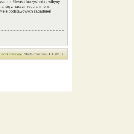
sza możliwości korzystania z witryny.
naj się z naszym regulaminem,
 wiele podstawowych zagadnień
teczka witryny
Strefa czasowa
UTC+01:00