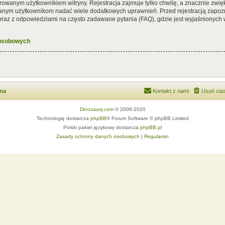
rowanym użytkownikiem witryny. Rejestracja zajmuje tylko chwilę, a znacznie zwięk
wanym użytkownikom nadać wiele dodatkowych uprawnień. Przed rejestracją zapoz
az z odpowiedziami na często zadawane pytania (FAQ), gdzie jest wyjaśnionych
 osobowych
wna
Kontakt z nami
Usuń cias
Dinozaury.com
© 2006-2020
Technologię dostarcza
phpBB
® Forum Software © phpBB Limited
Polski pakiet językowy dostarcza
phpBB.pl
Zasady ochrony danych osobowych
|
Regulamin