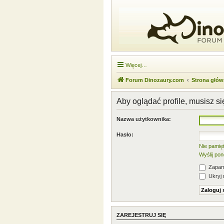
Więcej…
Forum Dinozaury.com
Strona głó
Aby oglądać profile, musisz s
Nazwa użytkownika:
Hasło:
Nie pamię
Wyślij po
Zapami
Ukryj 
ZAREJESTRUJ SIĘ