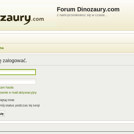
Forum Dinozaury.com
z nami przeniesiesz się w czasie...
wna
ię zalogować.
tam hasła
nownie e-mail aktywacyjny
ętaj mnie
mój status podczas tej sesji