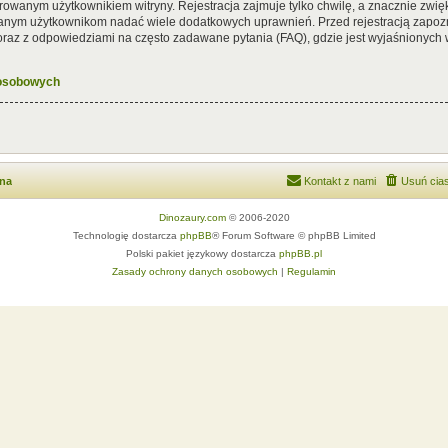
rowanym użytkownikiem witryny. Rejestracja zajmuje tylko chwilę, a znacznie zwięk
wanym użytkownikom nadać wiele dodatkowych uprawnień. Przed rejestracją zapoz
az z odpowiedziami na często zadawane pytania (FAQ), gdzie jest wyjaśnionych
 osobowych
wna
Kontakt z nami
Usuń cias
Dinozaury.com
© 2006-2020
Technologię dostarcza
phpBB
® Forum Software © phpBB Limited
Polski pakiet językowy dostarcza
phpBB.pl
Zasady ochrony danych osobowych
|
Regulamin