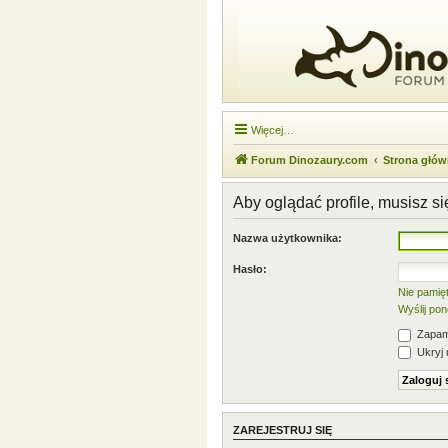
Więcej…
Forum Dinozaury.com
Strona głó
Aby oglądać profile, musisz s
Nazwa użytkownika:
Hasło:
Nie pamię
Wyślij po
Zapami
Ukryj 
ZAREJESTRUJ SIĘ