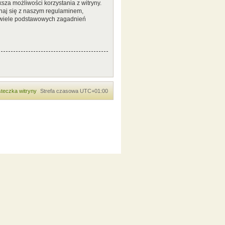
sza możliwości korzystania z witryny.
naj się z naszym regulaminem,
 wiele podstawowych zagadnień
teczka witryny
Strefa czasowa
UTC+01:00