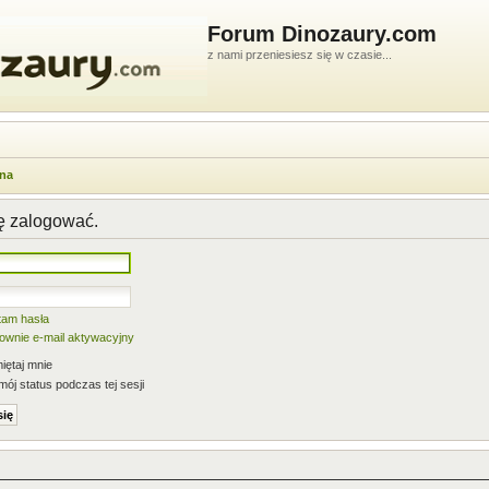
Forum Dinozaury.com
z nami przeniesiesz się w czasie...
wna
ię zalogować.
tam hasła
nownie e-mail aktywacyjny
ętaj mnie
mój status podczas tej sesji