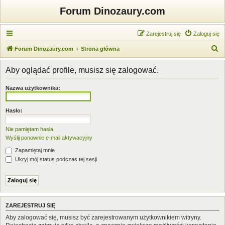
Forum Dinozaury.com
Zarejestruj się
Zaloguj się
S
Forum Dinozaury.com
Strona główna
z
Aby oglądać profile, musisz się zalogować.
u
k
Nazwa użytkownika:
a
j
Hasło:
Nie pamiętam hasła
Wyślij ponownie e-mail aktywacyjny
Zapamiętaj mnie
Ukryj mój status podczas tej sesji
ZAREJESTRUJ SIĘ
Aby zalogować się, musisz być zarejestrowanym użytkownikiem witryny.