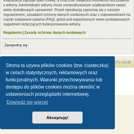
Rejestracja zajmuje tylko chwilę, a znacznie zwiększa możliwości korzystania
z witryny. Administrator witryny może zarejestrowanym użytkownikom nadać
wiele dodatkowych uprawnień. Przed rejestracją zapoznaj się z naszym
regulaminem, zasadami ochrony danych osobowych oraz z odpowiedziami na
często zadawane pytania (FAQ), gdzie jest wyjaśnionych wiele podstawowych
zagadnień dotyczących funkcjonowania witryny.
Regulamin
|
Zasady ochrony danych osobowych
Zarejestruj się
Forum Dinozaury.com
Strona główna
Strefa czasowa
UTC+01:00
Strona ta używa plików cookies (tzw. ciasteczka)
w celach statystycznych, reklamowych oraz
Dinozaury.com
© 2006-2020
Technologię dostarcza
phpBB
® Forum Software © phpBB Limited
funkcjonalnych. Warunki przechowywania lub
Polski pakiet językowy dostarcza
phpBB.pl
dostępu do plików cookies można określić w
Zasady ochrony danych osobowych
|
Regulamin
ustawieniach przeglądarki internetowej.
Dowiedz się więcej
Akceptuję!