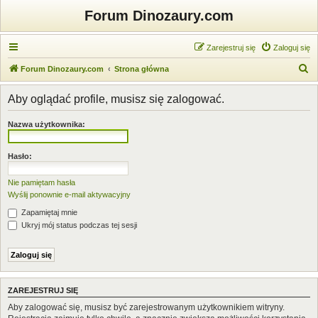
Forum Dinozaury.com
Zarejestruj się
Zaloguj się
S
Forum Dinozaury.com
Strona główna
z
Aby oglądać profile, musisz się zalogować.
u
k
Nazwa użytkownika:
a
j
Hasło:
Nie pamiętam hasła
Wyślij ponownie e-mail aktywacyjny
Zapamiętaj mnie
Ukryj mój status podczas tej sesji
ZAREJESTRUJ SIĘ
Aby zalogować się, musisz być zarejestrowanym użytkownikiem witryny.