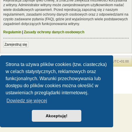
Rejestracja zajmuje tylko chwilę, a znacznie zwiększa możliwości korzystania
z witryny. Administrator witryny może zarejestrowanym użytkownikom nadać
wiele dodatkowych uprawnień. Przed rejestracją zapoznaj się z naszym
regulaminem, zasadami ochrony danych osobowych oraz z odpowiedziami na
często zadawane pytania (FAQ), gdzie jest wyjaśnionych wiele podstawowych
zagadnień dotyczących funkcjonowania witryny.
Regulamin
|
Zasady ochrony danych osobowych
Zarejestruj się
Forum Dinozaury.com
Strona główna
Strefa czasowa
UTC+01:00
Strona ta używa plików cookies (tzw. ciasteczka)
w celach statystycznych, reklamowych oraz
Dinozaury.com
© 2006-2020
Technologię dostarcza
phpBB
® Forum Software © phpBB Limited
funkcjonalnych. Warunki przechowywania lub
Polski pakiet językowy dostarcza
phpBB.pl
dostępu do plików cookies można określić w
Zasady ochrony danych osobowych
|
Regulamin
ustawieniach przeglądarki internetowej.
Dowiedz się więcej
Akceptuję!