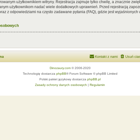
rowanym użytkownikiem witryny. Rejestracja zajmuje tylko chwilę, a znacznie zwięk
wanym użytkownikom nadać wiele dodatkowych uprawnień. Przed rejestracją zapoz
az z odpowiedziami na często zadawane pytania (FAQ), gdzie jest wyjaśnionych
 osobowych
wna
Kontakt z nami
Usuń cias
Dinozaury.com
© 2006-2020
Technologię dostarcza
phpBB
® Forum Software © phpBB Limited
Polski pakiet językowy dostarcza
phpBB.pl
Zasady ochrony danych osobowych
|
Regulamin