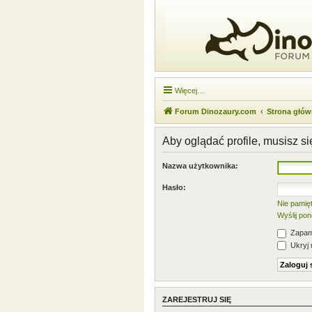
Więcej…
Forum Dinozaury.com
Strona głó
Aby oglądać profile, musisz s
Nazwa użytkownika:
Hasło:
Nie pamię
Wyślij po
Zapami
Ukryj 
ZAREJESTRUJ SIĘ