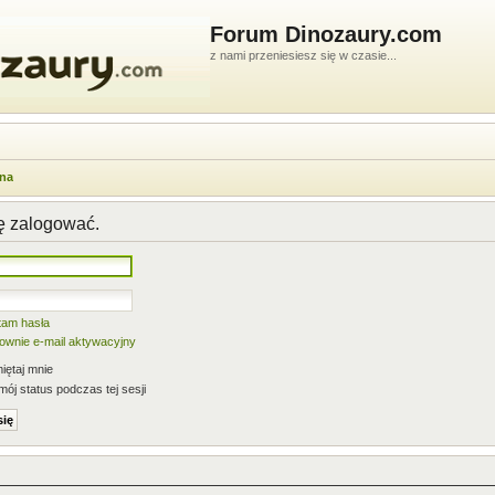
Forum Dinozaury.com
z nami przeniesiesz się w czasie...
wna
ię zalogować.
tam hasła
nownie e-mail aktywacyjny
ętaj mnie
mój status podczas tej sesji