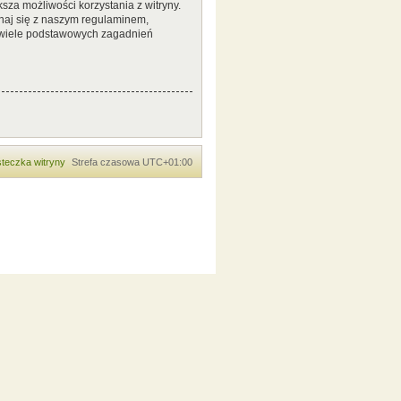
sza możliwości korzystania z witryny.
naj się z naszym regulaminem,
 wiele podstawowych zagadnień
teczka witryny
Strefa czasowa
UTC+01:00