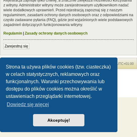
Rejestracja zajmuje tylko chwilę, a znacznie zwiększa możliwości korzystania
z witryny. Administrator witryny może zarejestrowanym użytkownikom nadać
wiele dodatkowych uprawnień. Przed rejestracją zapoznaj się z naszym
regulaminem, zasadami ochrony danych osobowych oraz z odpowiedziami na
często zadawane pytania (FAQ), gdzie jest wyjaśnionych wiele podstawowych
zagadnień dotyczących funkcjonowania witryny.
Regulamin
|
Zasady ochrony danych osobowych
Zarejestruj się
Forum Dinozaury.com
Strona główna
Strefa czasowa
UTC+01:00
Strona ta używa plików cookies (tzw. ciasteczka)
w celach statystycznych, reklamowych oraz
Dinozaury.com
© 2006-2020
Technologię dostarcza
phpBB
® Forum Software © phpBB Limited
funkcjonalnych. Warunki przechowywania lub
Polski pakiet językowy dostarcza
phpBB.pl
dostępu do plików cookies można określić w
Zasady ochrony danych osobowych
|
Regulamin
ustawieniach przeglądarki internetowej.
Dowiedz się więcej
Akceptuję!