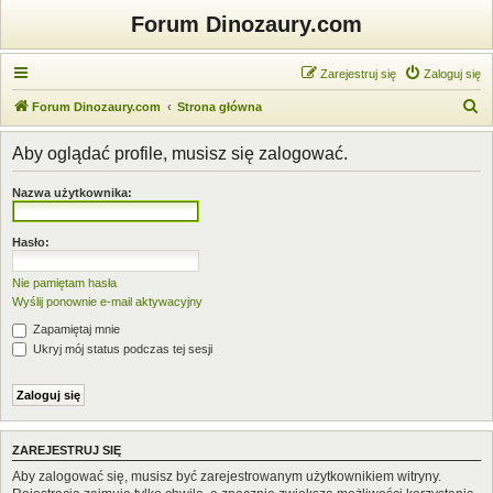
Forum Dinozaury.com
Zarejestruj się
Zaloguj się
S
Forum Dinozaury.com
Strona główna
z
Aby oglądać profile, musisz się zalogować.
u
k
Nazwa użytkownika:
a
j
Hasło:
Nie pamiętam hasła
Wyślij ponownie e-mail aktywacyjny
Zapamiętaj mnie
Ukryj mój status podczas tej sesji
ZAREJESTRUJ SIĘ
Aby zalogować się, musisz być zarejestrowanym użytkownikiem witryny.