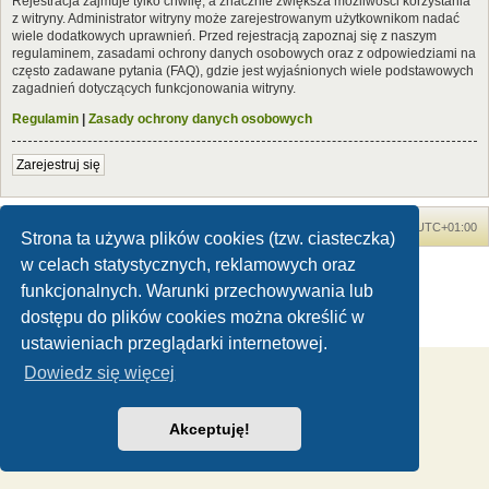
Rejestracja zajmuje tylko chwilę, a znacznie zwiększa możliwości korzystania
z witryny. Administrator witryny może zarejestrowanym użytkownikom nadać
wiele dodatkowych uprawnień. Przed rejestracją zapoznaj się z naszym
regulaminem, zasadami ochrony danych osobowych oraz z odpowiedziami na
często zadawane pytania (FAQ), gdzie jest wyjaśnionych wiele podstawowych
zagadnień dotyczących funkcjonowania witryny.
Regulamin
|
Zasady ochrony danych osobowych
Zarejestruj się
Forum Dinozaury.com
Strona główna
Strefa czasowa
UTC+01:00
Strona ta używa plików cookies (tzw. ciasteczka)
w celach statystycznych, reklamowych oraz
Dinozaury.com
© 2006-2020
Technologię dostarcza
phpBB
® Forum Software © phpBB Limited
funkcjonalnych. Warunki przechowywania lub
Polski pakiet językowy dostarcza
phpBB.pl
dostępu do plików cookies można określić w
Zasady ochrony danych osobowych
|
Regulamin
ustawieniach przeglądarki internetowej.
Dowiedz się więcej
Akceptuję!