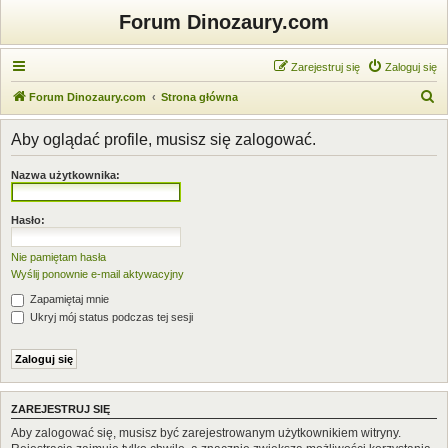
Forum Dinozaury.com
Zarejestruj się
Zaloguj się
S
Forum Dinozaury.com
Strona główna
z
Aby oglądać profile, musisz się zalogować.
u
k
Nazwa użytkownika:
a
j
Hasło:
Nie pamiętam hasła
Wyślij ponownie e-mail aktywacyjny
Zapamiętaj mnie
Ukryj mój status podczas tej sesji
ZAREJESTRUJ SIĘ
Aby zalogować się, musisz być zarejestrowanym użytkownikiem witryny.