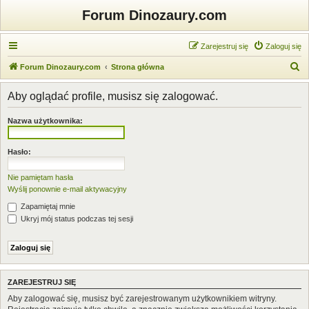
Forum Dinozaury.com
Zarejestruj się
Zaloguj się
S
Forum Dinozaury.com
Strona główna
z
Aby oglądać profile, musisz się zalogować.
u
k
Nazwa użytkownika:
a
j
Hasło:
Nie pamiętam hasła
Wyślij ponownie e-mail aktywacyjny
Zapamiętaj mnie
Ukryj mój status podczas tej sesji
ZAREJESTRUJ SIĘ
Aby zalogować się, musisz być zarejestrowanym użytkownikiem witryny.