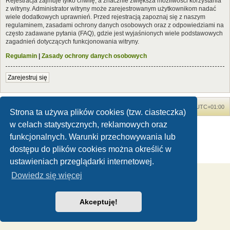
Rejestracja zajmuje tylko chwilę, a znacznie zwiększa możliwości korzystania
z witryny. Administrator witryny może zarejestrowanym użytkownikom nadać
wiele dodatkowych uprawnień. Przed rejestracją zapoznaj się z naszym
regulaminem, zasadami ochrony danych osobowych oraz z odpowiedziami na
często zadawane pytania (FAQ), gdzie jest wyjaśnionych wiele podstawowych
zagadnień dotyczących funkcjonowania witryny.
Regulamin
|
Zasady ochrony danych osobowych
Zarejestruj się
Forum Dinozaury.com
Strona główna
Strefa czasowa
UTC+01:00
Strona ta używa plików cookies (tzw. ciasteczka)
w celach statystycznych, reklamowych oraz
Dinozaury.com
© 2006-2020
Technologię dostarcza
phpBB
® Forum Software © phpBB Limited
funkcjonalnych. Warunki przechowywania lub
Polski pakiet językowy dostarcza
phpBB.pl
dostępu do plików cookies można określić w
Zasady ochrony danych osobowych
|
Regulamin
ustawieniach przeglądarki internetowej.
Dowiedz się więcej
Akceptuję!