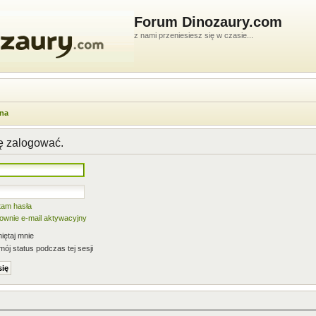
Forum Dinozaury.com
z nami przeniesiesz się w czasie...
wna
ię zalogować.
tam hasła
nownie e-mail aktywacyjny
ętaj mnie
mój status podczas tej sesji