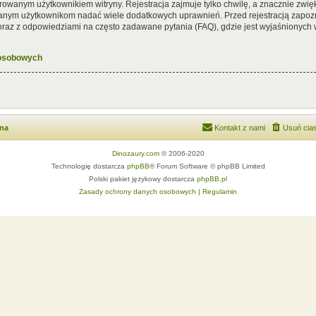
rowanym użytkownikiem witryny. Rejestracja zajmuje tylko chwilę, a znacznie zwięk
wanym użytkownikom nadać wiele dodatkowych uprawnień. Przed rejestracją zapoz
az z odpowiedziami na często zadawane pytania (FAQ), gdzie jest wyjaśnionych
 osobowych
wna
Kontakt z nami
Usuń cias
Dinozaury.com
© 2006-2020
Technologię dostarcza
phpBB
® Forum Software © phpBB Limited
Polski pakiet językowy dostarcza
phpBB.pl
Zasady ochrony danych osobowych
|
Regulamin