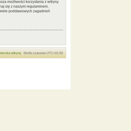
sza możliwości korzystania z witryny.
naj się z naszym regulaminem,
 wiele podstawowych zagadnień
teczka witryny
Strefa czasowa
UTC+01:00