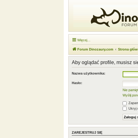
Więcej…
Forum Dinozaury.com
Strona głó
Aby oglądać profile, musisz s
Nazwa użytkownika:
Hasło:
Nie pamię
Wyślij po
Zapami
Ukryj 
ZAREJESTRUJ SIĘ