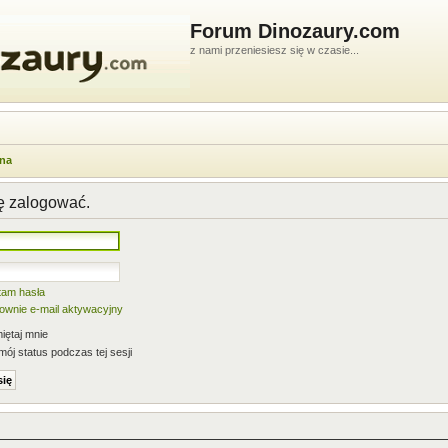
Forum Dinozaury.com
z nami przeniesiesz się w czasie...
wna
ię zalogować.
tam hasła
nownie e-mail aktywacyjny
ętaj mnie
mój status podczas tej sesji