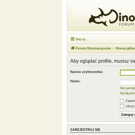
Więcej…
Forum Dinozaury.com
Strona głó
Aby oglądać profile, musisz s
Nazwa użytkownika:
Hasło:
Nie pamię
Wyślij po
Zapami
Ukryj 
ZAREJESTRUJ SIĘ