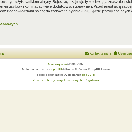
rowanym użytkownikiem witryny. Rejestracja zajmuje tylko chwilę, a znacznie zwięk
wanym użytkownikom nadać wiele dodatkowych uprawnień. Przed rejestracją zapoz
az z odpowiedziami na często zadawane pytania (FAQ), gdzie jest wyjaśnionych
 osobowych
wna
Kontakt z nami
Usuń cias
Dinozaury.com
© 2006-2020
Technologię dostarcza
phpBB
® Forum Software © phpBB Limited
Polski pakiet językowy dostarcza
phpBB.pl
Zasady ochrony danych osobowych
|
Regulamin