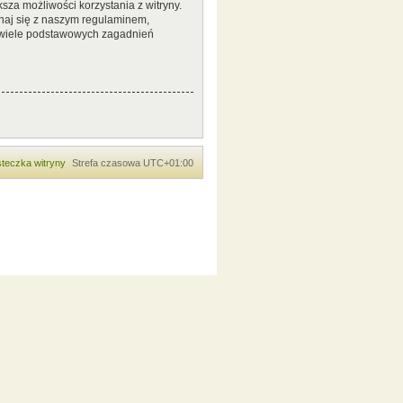
sza możliwości korzystania z witryny.
naj się z naszym regulaminem,
 wiele podstawowych zagadnień
teczka witryny
Strefa czasowa
UTC+01:00