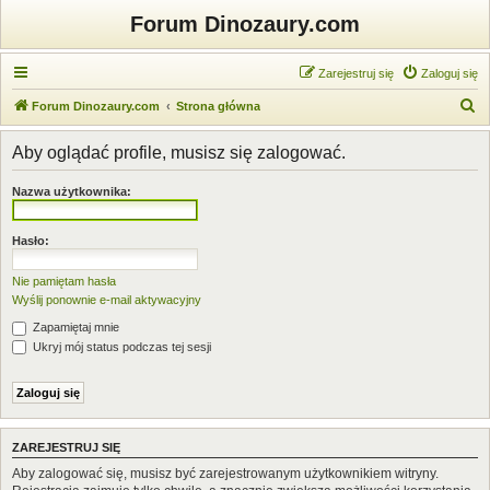
Forum Dinozaury.com
Zarejestruj się
Zaloguj się
S
Forum Dinozaury.com
Strona główna
z
Aby oglądać profile, musisz się zalogować.
u
k
Nazwa użytkownika:
a
j
Hasło:
Nie pamiętam hasła
Wyślij ponownie e-mail aktywacyjny
Zapamiętaj mnie
Ukryj mój status podczas tej sesji
ZAREJESTRUJ SIĘ
Aby zalogować się, musisz być zarejestrowanym użytkownikiem witryny.