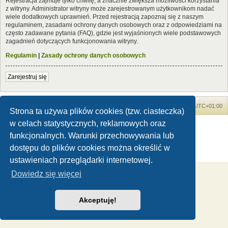
Rejestracja zajmuje tylko chwilę, a znacznie zwiększa możliwości korzystania
z witryny. Administrator witryny może zarejestrowanym użytkownikom nadać
wiele dodatkowych uprawnień. Przed rejestracją zapoznaj się z naszym
regulaminem, zasadami ochrony danych osobowych oraz z odpowiedziami na
często zadawane pytania (FAQ), gdzie jest wyjaśnionych wiele podstawowych
zagadnień dotyczących funkcjonowania witryny.
Regulamin
|
Zasady ochrony danych osobowych
Zarejestruj się
Forum Dinozaury.com
Strona główna
Strefa czasowa
UTC+01:00
Strona ta używa plików cookies (tzw. ciasteczka)
w celach statystycznych, reklamowych oraz
Dinozaury.com
© 2006-2020
Technologię dostarcza
phpBB
® Forum Software © phpBB Limited
funkcjonalnych. Warunki przechowywania lub
Polski pakiet językowy dostarcza
phpBB.pl
dostępu do plików cookies można określić w
Zasady ochrony danych osobowych
|
Regulamin
ustawieniach przeglądarki internetowej.
Dowiedz się więcej
Akceptuję!