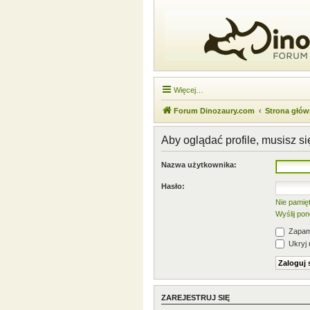
Więcej…
Forum Dinozaury.com
Strona głó
Aby oglądać profile, musisz s
Nazwa użytkownika:
Hasło:
Nie pamię
Wyślij po
Zapami
Ukryj 
ZAREJESTRUJ SIĘ