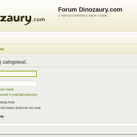
Forum Dinozaury.com
z nami przeniesiesz się w czasie...
wna
ię zalogować.
tam hasła
nownie e-mail aktywacyjny
ętaj mnie
mój status podczas tej sesji