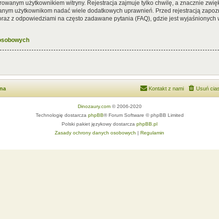
rowanym użytkownikiem witryny. Rejestracja zajmuje tylko chwilę, a znacznie zwięk
wanym użytkownikom nadać wiele dodatkowych uprawnień. Przed rejestracją zapoz
az z odpowiedziami na często zadawane pytania (FAQ), gdzie jest wyjaśnionych
 osobowych
wna
Kontakt z nami
Usuń cias
Dinozaury.com
© 2006-2020
Technologię dostarcza
phpBB
® Forum Software © phpBB Limited
Polski pakiet językowy dostarcza
phpBB.pl
Zasady ochrony danych osobowych
|
Regulamin