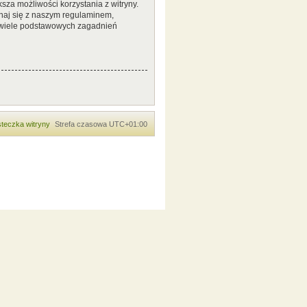
sza możliwości korzystania z witryny.
naj się z naszym regulaminem,
 wiele podstawowych zagadnień
teczka witryny
Strefa czasowa
UTC+01:00