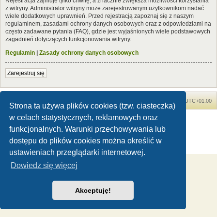
Rejestracja zajmuje tylko chwilę, a znacznie zwiększa możliwości korzystania
z witryny. Administrator witryny może zarejestrowanym użytkownikom nadać
wiele dodatkowych uprawnień. Przed rejestracją zapoznaj się z naszym
regulaminem, zasadami ochrony danych osobowych oraz z odpowiedziami na
często zadawane pytania (FAQ), gdzie jest wyjaśnionych wiele podstawowych
zagadnień dotyczących funkcjonowania witryny.
Regulamin
|
Zasady ochrony danych osobowych
Zarejestruj się
Forum Dinozaury.com
Strona główna
Strefa czasowa
UTC+01:00
Strona ta używa plików cookies (tzw. ciasteczka)
w celach statystycznych, reklamowych oraz
Dinozaury.com
© 2006-2020
Technologię dostarcza
phpBB
® Forum Software © phpBB Limited
funkcjonalnych. Warunki przechowywania lub
Polski pakiet językowy dostarcza
phpBB.pl
dostępu do plików cookies można określić w
Zasady ochrony danych osobowych
|
Regulamin
ustawieniach przeglądarki internetowej.
Dowiedz się więcej
Akceptuję!