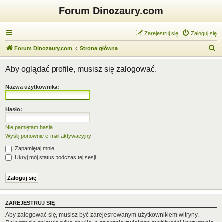
Forum Dinozaury.com
Zarejestruj się
Zaloguj się
S
Forum Dinozaury.com
Strona główna
z
Aby oglądać profile, musisz się zalogować.
u
k
Nazwa użytkownika:
a
j
Hasło:
Nie pamiętam hasła
Wyślij ponownie e-mail aktywacyjny
Zapamiętaj mnie
Ukryj mój status podczas tej sesji
ZAREJESTRUJ SIĘ
Aby zalogować się, musisz być zarejestrowanym użytkownikiem witryny.