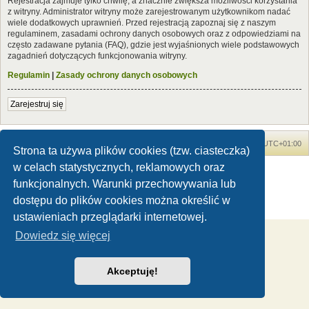
Rejestracja zajmuje tylko chwilę, a znacznie zwiększa możliwości korzystania
z witryny. Administrator witryny może zarejestrowanym użytkownikom nadać
wiele dodatkowych uprawnień. Przed rejestracją zapoznaj się z naszym
regulaminem, zasadami ochrony danych osobowych oraz z odpowiedziami na
często zadawane pytania (FAQ), gdzie jest wyjaśnionych wiele podstawowych
zagadnień dotyczących funkcjonowania witryny.
Regulamin
|
Zasady ochrony danych osobowych
Zarejestruj się
Forum Dinozaury.com
Strona główna
Strefa czasowa
UTC+01:00
Strona ta używa plików cookies (tzw. ciasteczka)
w celach statystycznych, reklamowych oraz
Dinozaury.com
© 2006-2020
Technologię dostarcza
phpBB
® Forum Software © phpBB Limited
funkcjonalnych. Warunki przechowywania lub
Polski pakiet językowy dostarcza
phpBB.pl
dostępu do plików cookies można określić w
Zasady ochrony danych osobowych
|
Regulamin
ustawieniach przeglądarki internetowej.
Dowiedz się więcej
Akceptuję!