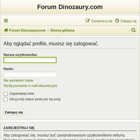
Forum Dinozaury.com
Zarejestruj się
Zaloguj się
S
Forum Dinozaury.com
Strona główna
z
Aby oglądać profile, musisz się zalogować.
u
k
Nazwa użytkownika:
a
j
Hasło:
Nie pamiętam hasła
Wyślij ponownie e-mail aktywacyjny
Zapamiętaj mnie
Ukryj mój status podczas tej sesji
ZAREJESTRUJ SIĘ
Aby zalogować się, musisz być zarejestrowanym użytkownikiem witryny.