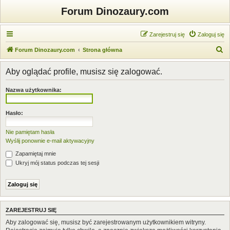
Forum Dinozaury.com
Zarejestruj się
Zaloguj się
S
Forum Dinozaury.com
Strona główna
z
Aby oglądać profile, musisz się zalogować.
u
k
Nazwa użytkownika:
a
j
Hasło:
Nie pamiętam hasła
Wyślij ponownie e-mail aktywacyjny
Zapamiętaj mnie
Ukryj mój status podczas tej sesji
ZAREJESTRUJ SIĘ
Aby zalogować się, musisz być zarejestrowanym użytkownikiem witryny.