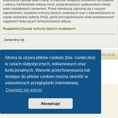
Rejestracja zajmuje tylko chwilę, a znacznie zwiększa możliwości korzystania
z witryny. Administrator witryny może zarejestrowanym użytkownikom nadać
wiele dodatkowych uprawnień. Przed rejestracją zapoznaj się z naszym
regulaminem, zasadami ochrony danych osobowych oraz z odpowiedziami na
często zadawane pytania (FAQ), gdzie jest wyjaśnionych wiele podstawowych
zagadnień dotyczących funkcjonowania witryny.
Regulamin
|
Zasady ochrony danych osobowych
Zarejestruj się
Forum Dinozaury.com
Strona główna
Strefa czasowa
UTC+01:00
Strona ta używa plików cookies (tzw. ciasteczka)
w celach statystycznych, reklamowych oraz
Dinozaury.com
© 2006-2020
Technologię dostarcza
phpBB
® Forum Software © phpBB Limited
funkcjonalnych. Warunki przechowywania lub
Polski pakiet językowy dostarcza
phpBB.pl
dostępu do plików cookies można określić w
Zasady ochrony danych osobowych
|
Regulamin
ustawieniach przeglądarki internetowej.
Dowiedz się więcej
Akceptuję!