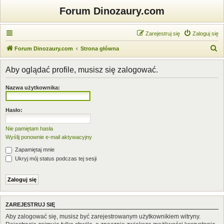
Forum Dinozaury.com
Zarejestruj się
Zaloguj się
S
Forum Dinozaury.com
Strona główna
z
Aby oglądać profile, musisz się zalogować.
u
k
Nazwa użytkownika:
a
j
Hasło:
Nie pamiętam hasła
Wyślij ponownie e-mail aktywacyjny
Zapamiętaj mnie
Ukryj mój status podczas tej sesji
ZAREJESTRUJ SIĘ
Aby zalogować się, musisz być zarejestrowanym użytkownikiem witryny.