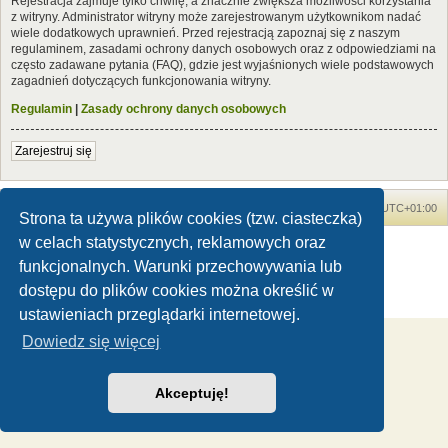
Rejestracja zajmuje tylko chwilę, a znacznie zwiększa możliwości korzystania
z witryny. Administrator witryny może zarejestrowanym użytkownikom nadać
wiele dodatkowych uprawnień. Przed rejestracją zapoznaj się z naszym
regulaminem, zasadami ochrony danych osobowych oraz z odpowiedziami na
często zadawane pytania (FAQ), gdzie jest wyjaśnionych wiele podstawowych
zagadnień dotyczących funkcjonowania witryny.
Regulamin
|
Zasady ochrony danych osobowych
Zarejestruj się
Forum Dinozaury.com
Strona główna
Strefa czasowa
UTC+01:00
Strona ta używa plików cookies (tzw. ciasteczka)
w celach statystycznych, reklamowych oraz
Dinozaury.com
© 2006-2020
Technologię dostarcza
phpBB
® Forum Software © phpBB Limited
funkcjonalnych. Warunki przechowywania lub
Polski pakiet językowy dostarcza
phpBB.pl
dostępu do plików cookies można określić w
Zasady ochrony danych osobowych
|
Regulamin
ustawieniach przeglądarki internetowej.
Dowiedz się więcej
Akceptuję!