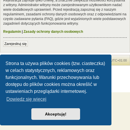
Rejestracja zajmuje tylko chwilę, a znacznie zwiększa możliwości korzystania
z witryny. Administrator witryny może zarejestrowanym użytkownikom nadać
wiele dodatkowych uprawnień. Przed rejestracją zapoznaj się z naszym
regulaminem, zasadami ochrony danych osobowych oraz z odpowiedziami na
często zadawane pytania (FAQ), gdzie jest wyjaśnionych wiele podstawowych
zagadnień dotyczących funkcjonowania witryny.
Regulamin
|
Zasady ochrony danych osobowych
Zarejestruj się
Forum Dinozaury.com
Strona główna
Strefa czasowa
UTC+01:00
Strona ta używa plików cookies (tzw. ciasteczka)
w celach statystycznych, reklamowych oraz
Dinozaury.com
© 2006-2020
Technologię dostarcza
phpBB
® Forum Software © phpBB Limited
funkcjonalnych. Warunki przechowywania lub
Polski pakiet językowy dostarcza
phpBB.pl
dostępu do plików cookies można określić w
Zasady ochrony danych osobowych
|
Regulamin
ustawieniach przeglądarki internetowej.
Dowiedz się więcej
Akceptuję!