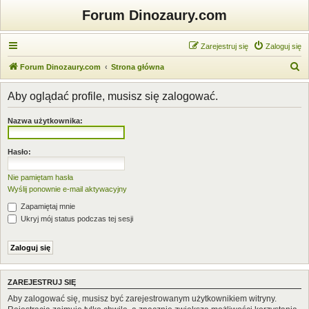
Forum Dinozaury.com
Zarejestruj się
Zaloguj się
S
Forum Dinozaury.com
Strona główna
z
Aby oglądać profile, musisz się zalogować.
u
k
Nazwa użytkownika:
a
j
Hasło:
Nie pamiętam hasła
Wyślij ponownie e-mail aktywacyjny
Zapamiętaj mnie
Ukryj mój status podczas tej sesji
ZAREJESTRUJ SIĘ
Aby zalogować się, musisz być zarejestrowanym użytkownikiem witryny.