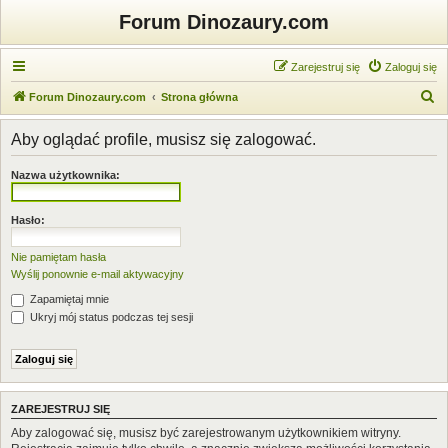
Forum Dinozaury.com
Zarejestruj się
Zaloguj się
S
Forum Dinozaury.com
Strona główna
z
Aby oglądać profile, musisz się zalogować.
u
k
Nazwa użytkownika:
a
j
Hasło:
Nie pamiętam hasła
Wyślij ponownie e-mail aktywacyjny
Zapamiętaj mnie
Ukryj mój status podczas tej sesji
ZAREJESTRUJ SIĘ
Aby zalogować się, musisz być zarejestrowanym użytkownikiem witryny.