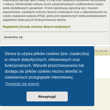
Rejestracja zajmuje tylko chwilę, a znacznie zwiększa możliwości korzystania
z witryny. Administrator witryny może zarejestrowanym użytkownikom nadać
wiele dodatkowych uprawnień. Przed rejestracją zapoznaj się z naszym
regulaminem, zasadami ochrony danych osobowych oraz z odpowiedziami na
często zadawane pytania (FAQ), gdzie jest wyjaśnionych wiele podstawowych
zagadnień dotyczących funkcjonowania witryny.
Regulamin
|
Zasady ochrony danych osobowych
Zarejestruj się
Forum Dinozaury.com
Strona główna
Strefa czasowa
UTC+01:00
Strona ta używa plików cookies (tzw. ciasteczka)
w celach statystycznych, reklamowych oraz
Dinozaury.com
© 2006-2020
Technologię dostarcza
phpBB
® Forum Software © phpBB Limited
funkcjonalnych. Warunki przechowywania lub
Polski pakiet językowy dostarcza
phpBB.pl
dostępu do plików cookies można określić w
Zasady ochrony danych osobowych
|
Regulamin
ustawieniach przeglądarki internetowej.
Dowiedz się więcej
Akceptuję!