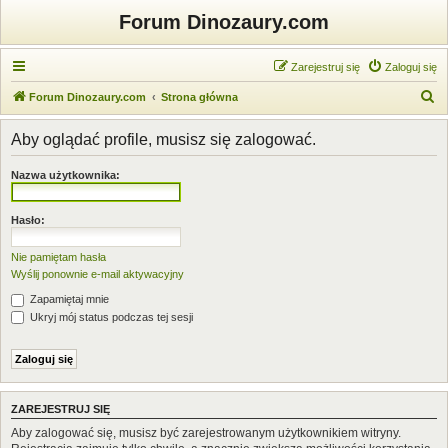
Forum Dinozaury.com
Zarejestruj się
Zaloguj się
S
Forum Dinozaury.com
Strona główna
z
Aby oglądać profile, musisz się zalogować.
u
k
Nazwa użytkownika:
a
j
Hasło:
Nie pamiętam hasła
Wyślij ponownie e-mail aktywacyjny
Zapamiętaj mnie
Ukryj mój status podczas tej sesji
ZAREJESTRUJ SIĘ
Aby zalogować się, musisz być zarejestrowanym użytkownikiem witryny.