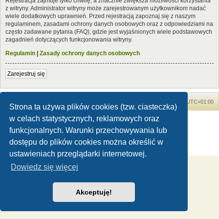
Rejestracja zajmuje tylko chwilę, a znacznie zwiększa możliwości korzystania
z witryny. Administrator witryny może zarejestrowanym użytkownikom nadać
wiele dodatkowych uprawnień. Przed rejestracją zapoznaj się z naszym
regulaminem, zasadami ochrony danych osobowych oraz z odpowiedziami na
często zadawane pytania (FAQ), gdzie jest wyjaśnionych wiele podstawowych
zagadnień dotyczących funkcjonowania witryny.
Regulamin
|
Zasady ochrony danych osobowych
Zarejestruj się
Forum Dinozaury.com
Strona główna
Strefa czasowa
UTC+01:00
Strona ta używa plików cookies (tzw. ciasteczka)
w celach statystycznych, reklamowych oraz
Dinozaury.com
© 2006-2020
Technologię dostarcza
phpBB
® Forum Software © phpBB Limited
funkcjonalnych. Warunki przechowywania lub
Polski pakiet językowy dostarcza
phpBB.pl
dostępu do plików cookies można określić w
Zasady ochrony danych osobowych
|
Regulamin
ustawieniach przeglądarki internetowej.
Dowiedz się więcej
Akceptuję!