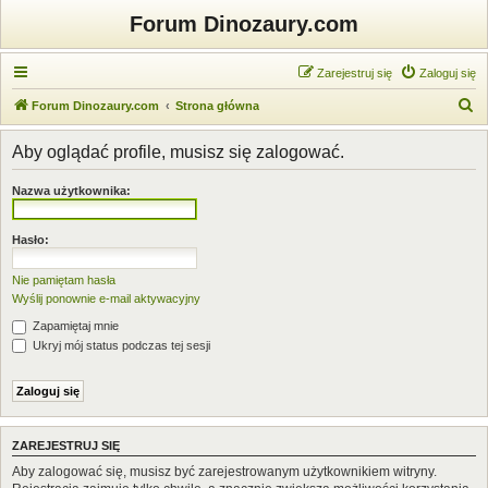
Forum Dinozaury.com
Zarejestruj się
Zaloguj się
S
Forum Dinozaury.com
Strona główna
z
Aby oglądać profile, musisz się zalogować.
u
k
Nazwa użytkownika:
a
j
Hasło:
Nie pamiętam hasła
Wyślij ponownie e-mail aktywacyjny
Zapamiętaj mnie
Ukryj mój status podczas tej sesji
ZAREJESTRUJ SIĘ
Aby zalogować się, musisz być zarejestrowanym użytkownikiem witryny.