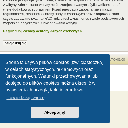
Rejestracja zajmuje tylko chwilę, a znacznie zwiększa możliwości korzystania
z witryny. Administrator witryny może zarejestrowanym użytkownikom nadać
wiele dodatkowych uprawnień. Przed rejestracją zapoznaj się z naszym
regulaminem, zasadami ochrony danych osobowych oraz z odpowiedziami na
często zadawane pytania (FAQ), gdzie jest wyjaśnionych wiele podstawowych
zagadnień dotyczących funkcjonowania witryny.
Regulamin
|
Zasady ochrony danych osobowych
Zarejestruj się
Forum Dinozaury.com
Strona główna
Strefa czasowa
UTC+01:00
Strona ta używa plików cookies (tzw. ciasteczka)
w celach statystycznych, reklamowych oraz
Dinozaury.com
© 2006-2020
Technologię dostarcza
phpBB
® Forum Software © phpBB Limited
funkcjonalnych. Warunki przechowywania lub
Polski pakiet językowy dostarcza
phpBB.pl
dostępu do plików cookies można określić w
Zasady ochrony danych osobowych
|
Regulamin
ustawieniach przeglądarki internetowej.
Dowiedz się więcej
Akceptuję!